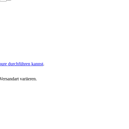
oure durchführen kannst
.
ersandart variieren.