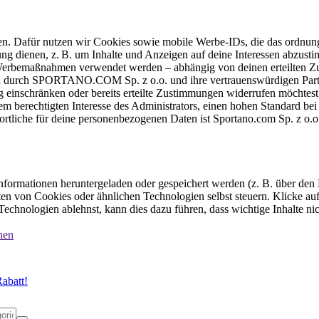
ten. Dafür nutzen wir Cookies sowie mobile Werbe-IDs, die das ordnun
ung dienen, z. B. um Inhalte und Anzeigen auf deine Interessen abzu
e Werbemaßnahmen verwendet werden – abhängig von deinen erteilten Zu
 durch SPORTANO.COM Sp. z o.o. und ihre vertrauenswürdigen Partner
einschränken oder bereits erteilte Zustimmungen widerrufen möchtest,
dem berechtigten Interesse des Administrators, einen hohen Standard b
ortliche für deine personenbezogenen Daten ist Sportano.com Sp. z o.
formationen heruntergeladen oder gespeichert werden (z. B. über den
n von Cookies oder ähnlichen Technologien selbst steuern. Klicke auf 
echnologien ablehnst, kann dies dazu führen, dass wichtige Inhalte n
nen
abatt!