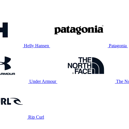
Helly Hansen
Patagonia
Under Armour
The No
Rip Curl