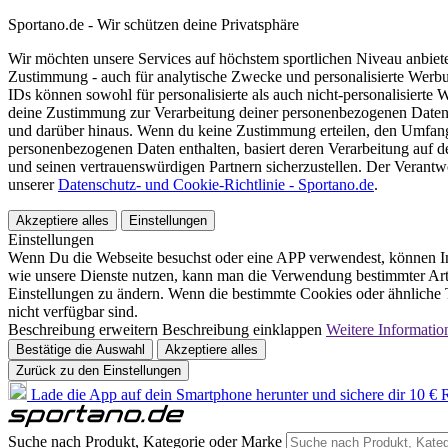
Sportano.de - Wir schützen deine Privatsphäre
Wir möchten unsere Services auf höchstem sportlichen Niveau anbie
Zustimmung - auch für analytische Zwecke und personalisierte Werb
IDs können sowohl für personalisierte als auch nicht-personalisiert
deine Zustimmung zur Verarbeitung deiner personenbezogenen Daten
und darüber hinaus. Wenn du keine Zustimmung erteilen, den Umfang 
personenbezogenen Daten enthalten, basiert deren Verarbeitung auf 
und seinen vertrauenswürdigen Partnern sicherzustellen. Der Verantw
unserer
Datenschutz- und Cookie-Richtlinie - Sportano.de
.
Akzeptiere alles
Einstellungen
Einstellungen
Wenn Du die Webseite besuchst oder eine APP verwendest, können In
wie unsere Dienste nutzen, kann man die Verwendung bestimmter Arte
Einstellungen zu ändern. Wenn die bestimmte Cookies oder ähnliche T
nicht verfügbar sind.
Beschreibung erweitern
Beschreibung einklappen
Weitere Informatio
Bestätige die Auswahl
Akzeptiere alles
Zurück zu den Einstellungen
Lade die App auf dein Smartphone herunter und sichere dir 10 € R
Suche nach Produkt, Kategorie oder Marke