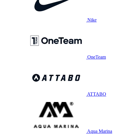
Nike
OneTeam
ATTABO
Aqua Marina