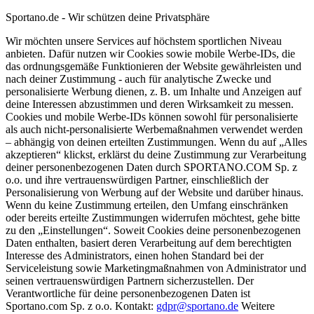
Sportano.de - Wir schützen deine Privatsphäre
Wir möchten unsere Services auf höchstem sportlichen Niveau
anbieten. Dafür nutzen wir Cookies sowie mobile Werbe-IDs, die
das ordnungsgemäße Funktionieren der Website gewährleisten und
nach deiner Zustimmung - auch für analytische Zwecke und
personalisierte Werbung dienen, z. B. um Inhalte und Anzeigen auf
deine Interessen abzustimmen und deren Wirksamkeit zu messen.
Cookies und mobile Werbe-IDs können sowohl für personalisierte
als auch nicht-personalisierte Werbemaßnahmen verwendet werden
– abhängig von deinen erteilten Zustimmungen. Wenn du auf „Alles
akzeptieren“ klickst, erklärst du deine Zustimmung zur Verarbeitung
deiner personenbezogenen Daten durch SPORTANO.COM Sp. z
o.o. und ihre vertrauenswürdigen Partner, einschließlich der
Personalisierung von Werbung auf der Website und darüber hinaus.
Wenn du keine Zustimmung erteilen, den Umfang einschränken
oder bereits erteilte Zustimmungen widerrufen möchtest, gehe bitte
zu den „Einstellungen“. Soweit Cookies deine personenbezogenen
Daten enthalten, basiert deren Verarbeitung auf dem berechtigten
Interesse des Administrators, einen hohen Standard bei der
Serviceleistung sowie Marketingmaßnahmen von Administrator und
seinen vertrauenswürdigen Partnern sicherzustellen. Der
Verantwortliche für deine personenbezogenen Daten ist
Sportano.com Sp. z o.o. Kontakt:
gdpr@sportano.de
Weitere