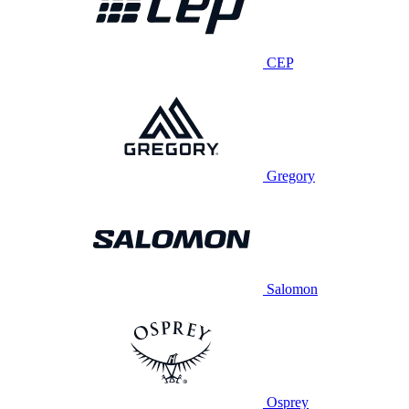
CEP
Gregory
Salomon
Osprey