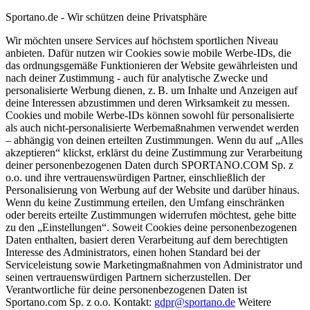
Sportano.de - Wir schützen deine Privatsphäre
Wir möchten unsere Services auf höchstem sportlichen Niveau
anbieten. Dafür nutzen wir Cookies sowie mobile Werbe-IDs, die
das ordnungsgemäße Funktionieren der Website gewährleisten und
nach deiner Zustimmung - auch für analytische Zwecke und
personalisierte Werbung dienen, z. B. um Inhalte und Anzeigen auf
deine Interessen abzustimmen und deren Wirksamkeit zu messen.
Cookies und mobile Werbe-IDs können sowohl für personalisierte
als auch nicht-personalisierte Werbemaßnahmen verwendet werden
– abhängig von deinen erteilten Zustimmungen. Wenn du auf „Alles
akzeptieren“ klickst, erklärst du deine Zustimmung zur Verarbeitung
deiner personenbezogenen Daten durch SPORTANO.COM Sp. z
o.o. und ihre vertrauenswürdigen Partner, einschließlich der
Personalisierung von Werbung auf der Website und darüber hinaus.
Wenn du keine Zustimmung erteilen, den Umfang einschränken
oder bereits erteilte Zustimmungen widerrufen möchtest, gehe bitte
zu den „Einstellungen“. Soweit Cookies deine personenbezogenen
Daten enthalten, basiert deren Verarbeitung auf dem berechtigten
Interesse des Administrators, einen hohen Standard bei der
Serviceleistung sowie Marketingmaßnahmen von Administrator und
seinen vertrauenswürdigen Partnern sicherzustellen. Der
Verantwortliche für deine personenbezogenen Daten ist
Sportano.com Sp. z o.o. Kontakt:
gdpr@sportano.de
Weitere