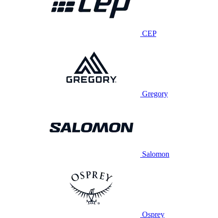
CEP
Gregory
Salomon
Osprey