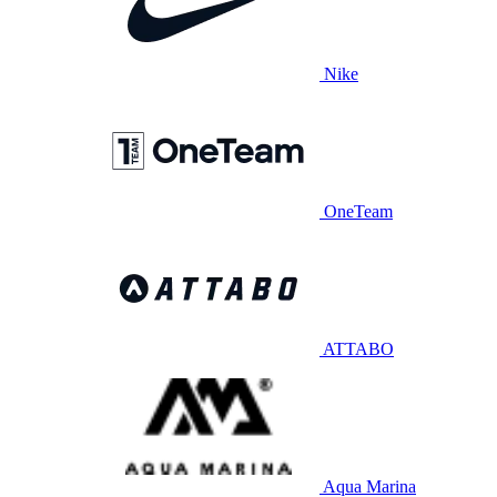
Nike
OneTeam
ATTABO
Aqua Marina