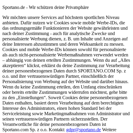
Sportano.de - Wir schützen deine Privatsphäre
Wir möchten unsere Services auf höchstem sportlichen Niveau
anbieten. Dafür nutzen wir Cookies sowie mobile Werbe-IDs, die
das ordnungsgemäße Funktionieren der Website gewährleisten und
nach deiner Zustimmung - auch für analytische Zwecke und
personalisierte Werbung dienen, z. B. um Inhalte und Anzeigen auf
deine Interessen abzustimmen und deren Wirksamkeit zu messen.
Cookies und mobile Werbe-IDs können sowohl für personalisierte
als auch nicht-personalisierte Werbemaßnahmen verwendet werden
– abhängig von deinen erteilten Zustimmungen. Wenn du auf „Alles
akzeptieren“ klickst, erklärst du deine Zustimmung zur Verarbeitung
deiner personenbezogenen Daten durch SPORTANO.COM Sp. z
o.o. und ihre vertrauenswürdigen Partner, einschließlich der
Personalisierung von Werbung auf der Website und darüber hinaus.
Wenn du keine Zustimmung erteilen, den Umfang einschränken
oder bereits erteilte Zustimmungen widerrufen möchtest, gehe bitte
zu den „Einstellungen“. Soweit Cookies deine personenbezogenen
Daten enthalten, basiert deren Verarbeitung auf dem berechtigten
Interesse des Administrators, einen hohen Standard bei der
Serviceleistung sowie Marketingmaßnahmen von Administrator und
seinen vertrauenswürdigen Partnern sicherzustellen. Der
Verantwortliche für deine personenbezogenen Daten ist
Sportano.com Sp. z o.o. Kontakt:
gdpr@sportano.de
Weitere