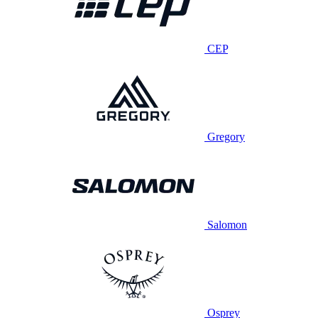
CEP
Gregory
Salomon
Osprey