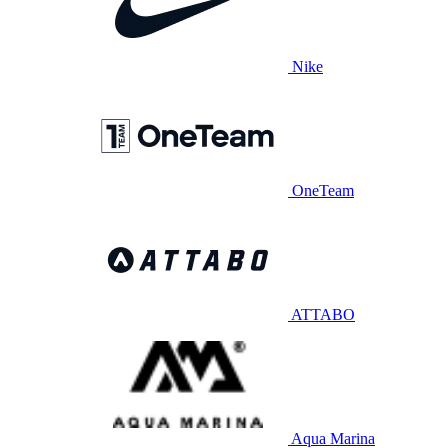
Nike
OneTeam
ATTABO
Aqua Marina