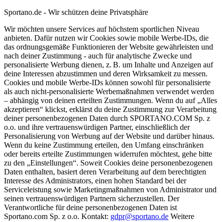
Sportano.de - Wir schützen deine Privatsphäre
Wir möchten unsere Services auf höchstem sportlichen Niveau
anbieten. Dafür nutzen wir Cookies sowie mobile Werbe-IDs, die
das ordnungsgemäße Funktionieren der Website gewährleisten und
nach deiner Zustimmung - auch für analytische Zwecke und
personalisierte Werbung dienen, z. B. um Inhalte und Anzeigen auf
deine Interessen abzustimmen und deren Wirksamkeit zu messen.
Cookies und mobile Werbe-IDs können sowohl für personalisierte
als auch nicht-personalisierte Werbemaßnahmen verwendet werden
– abhängig von deinen erteilten Zustimmungen. Wenn du auf „Alles
akzeptieren“ klickst, erklärst du deine Zustimmung zur Verarbeitung
deiner personenbezogenen Daten durch SPORTANO.COM Sp. z
o.o. und ihre vertrauenswürdigen Partner, einschließlich der
Personalisierung von Werbung auf der Website und darüber hinaus.
Wenn du keine Zustimmung erteilen, den Umfang einschränken
oder bereits erteilte Zustimmungen widerrufen möchtest, gehe bitte
zu den „Einstellungen“. Soweit Cookies deine personenbezogenen
Daten enthalten, basiert deren Verarbeitung auf dem berechtigten
Interesse des Administrators, einen hohen Standard bei der
Serviceleistung sowie Marketingmaßnahmen von Administrator und
seinen vertrauenswürdigen Partnern sicherzustellen. Der
Verantwortliche für deine personenbezogenen Daten ist
Sportano.com Sp. z o.o. Kontakt:
gdpr@sportano.de
Weitere