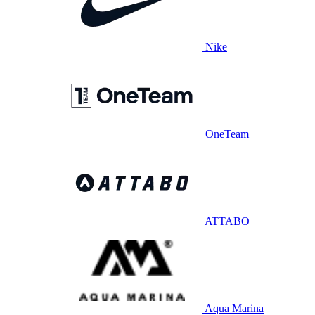
Nike
OneTeam
ATTABO
Aqua Marina