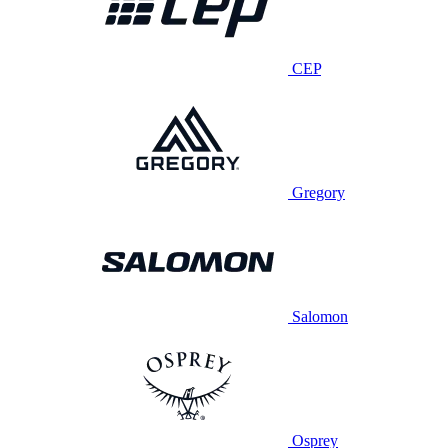
CEP
Gregory
Salomon
Osprey