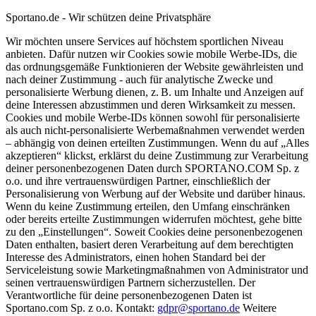
Sportano.de - Wir schützen deine Privatsphäre
Wir möchten unsere Services auf höchstem sportlichen Niveau
anbieten. Dafür nutzen wir Cookies sowie mobile Werbe-IDs, die
das ordnungsgemäße Funktionieren der Website gewährleisten und
nach deiner Zustimmung - auch für analytische Zwecke und
personalisierte Werbung dienen, z. B. um Inhalte und Anzeigen auf
deine Interessen abzustimmen und deren Wirksamkeit zu messen.
Cookies und mobile Werbe-IDs können sowohl für personalisierte
als auch nicht-personalisierte Werbemaßnahmen verwendet werden
– abhängig von deinen erteilten Zustimmungen. Wenn du auf „Alles
akzeptieren“ klickst, erklärst du deine Zustimmung zur Verarbeitung
deiner personenbezogenen Daten durch SPORTANO.COM Sp. z
o.o. und ihre vertrauenswürdigen Partner, einschließlich der
Personalisierung von Werbung auf der Website und darüber hinaus.
Wenn du keine Zustimmung erteilen, den Umfang einschränken
oder bereits erteilte Zustimmungen widerrufen möchtest, gehe bitte
zu den „Einstellungen“. Soweit Cookies deine personenbezogenen
Daten enthalten, basiert deren Verarbeitung auf dem berechtigten
Interesse des Administrators, einen hohen Standard bei der
Serviceleistung sowie Marketingmaßnahmen von Administrator und
seinen vertrauenswürdigen Partnern sicherzustellen. Der
Verantwortliche für deine personenbezogenen Daten ist
Sportano.com Sp. z o.o. Kontakt:
gdpr@sportano.de
Weitere