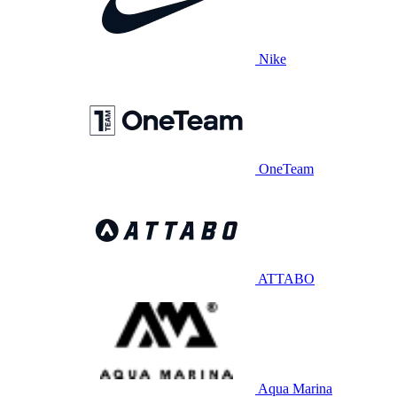
Nike
OneTeam
ATTABO
Aqua Marina