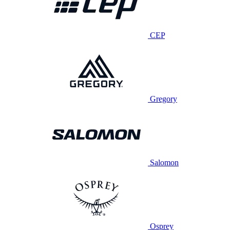
CEP
Gregory
Salomon
Osprey