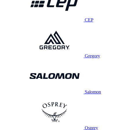
CEP
Gregory
Salomon
Osprey