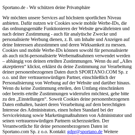
Sportano.de - Wir schützen deine Privatsphäre
Wir möchten unsere Services auf höchstem sportlichen Niveau
anbieten. Dafür nutzen wir Cookies sowie mobile Werbe-IDs, die
das ordnungsgemäße Funktionieren der Website gewährleisten und
nach deiner Zustimmung - auch für analytische Zwecke und
personalisierte Werbung dienen, z. B. um Inhalte und Anzeigen auf
deine Interessen abzustimmen und deren Wirksamkeit zu messen.
Cookies und mobile Werbe-IDs können sowohl für personalisierte
als auch nicht-personalisierte Werbemaßnahmen verwendet werden
– abhängig von deinen erteilten Zustimmungen. Wenn du auf „Alles
akzeptieren“ klickst, erklärst du deine Zustimmung zur Verarbeitung
deiner personenbezogenen Daten durch SPORTANO.COM Sp. z
o.o. und ihre vertrauenswürdigen Partner, einschließlich der
Personalisierung von Werbung auf der Website und darüber hinaus.
Wenn du keine Zustimmung erteilen, den Umfang einschränken
oder bereits erteilte Zustimmungen widerrufen möchtest, gehe bitte
zu den „Einstellungen“. Soweit Cookies deine personenbezogenen
Daten enthalten, basiert deren Verarbeitung auf dem berechtigten
Interesse des Administrators, einen hohen Standard bei der
Serviceleistung sowie Marketingmaßnahmen von Administrator und
seinen vertrauenswürdigen Partnern sicherzustellen. Der
Verantwortliche für deine personenbezogenen Daten ist
Sportano.com Sp. z o.o. Kontakt:
gdpr@sportano.de
Weitere