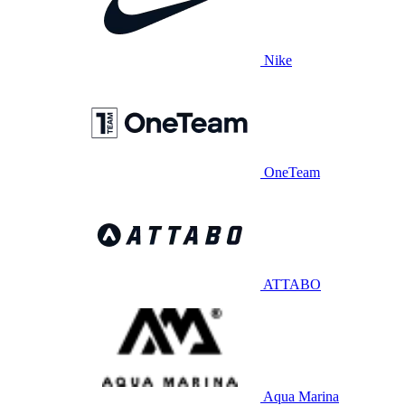
Nike
OneTeam
ATTABO
Aqua Marina