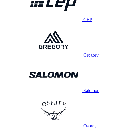
CEP
Gregory
Salomon
Osprey