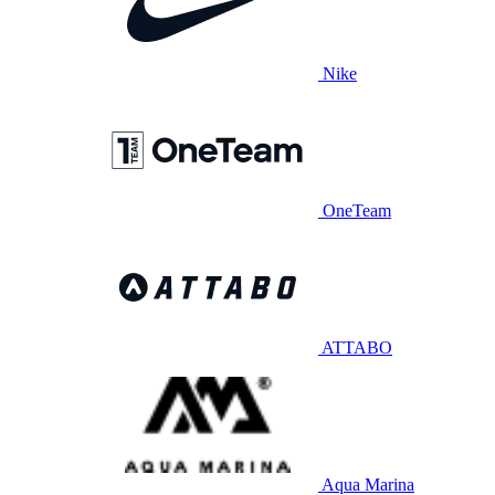
Nike
OneTeam
ATTABO
Aqua Marina