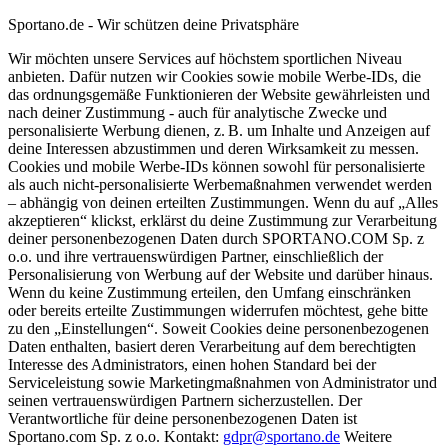
Sportano.de - Wir schützen deine Privatsphäre
Wir möchten unsere Services auf höchstem sportlichen Niveau
anbieten. Dafür nutzen wir Cookies sowie mobile Werbe-IDs, die
das ordnungsgemäße Funktionieren der Website gewährleisten und
nach deiner Zustimmung - auch für analytische Zwecke und
personalisierte Werbung dienen, z. B. um Inhalte und Anzeigen auf
deine Interessen abzustimmen und deren Wirksamkeit zu messen.
Cookies und mobile Werbe-IDs können sowohl für personalisierte
als auch nicht-personalisierte Werbemaßnahmen verwendet werden
– abhängig von deinen erteilten Zustimmungen. Wenn du auf „Alles
akzeptieren“ klickst, erklärst du deine Zustimmung zur Verarbeitung
deiner personenbezogenen Daten durch SPORTANO.COM Sp. z
o.o. und ihre vertrauenswürdigen Partner, einschließlich der
Personalisierung von Werbung auf der Website und darüber hinaus.
Wenn du keine Zustimmung erteilen, den Umfang einschränken
oder bereits erteilte Zustimmungen widerrufen möchtest, gehe bitte
zu den „Einstellungen“. Soweit Cookies deine personenbezogenen
Daten enthalten, basiert deren Verarbeitung auf dem berechtigten
Interesse des Administrators, einen hohen Standard bei der
Serviceleistung sowie Marketingmaßnahmen von Administrator und
seinen vertrauenswürdigen Partnern sicherzustellen. Der
Verantwortliche für deine personenbezogenen Daten ist
Sportano.com Sp. z o.o. Kontakt:
gdpr@sportano.de
Weitere