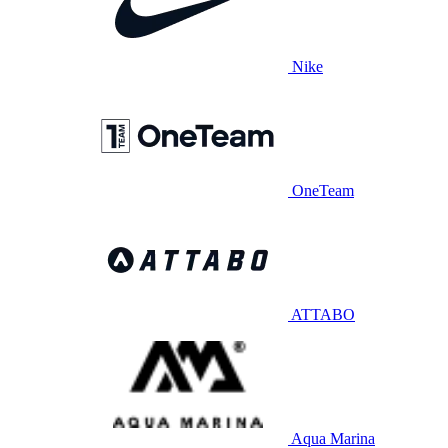
Nike
OneTeam
ATTABO
Aqua Marina