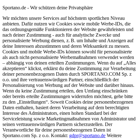
Sportano.de - Wir schützen deine Privatsphäre
Wir möchten unsere Services auf höchstem sportlichen Niveau
anbieten. Dafür nutzen wir Cookies sowie mobile Werbe-IDs, die
das ordnungsgemäße Funktionieren der Website gewährleisten und
nach deiner Zustimmung - auch für analytische Zwecke und
personalisierte Werbung dienen, z. B. um Inhalte und Anzeigen auf
deine Interessen abzustimmen und deren Wirksamkeit zu messen.
Cookies und mobile Werbe-IDs können sowohl für personalisierte
als auch nicht-personalisierte Werbemaßnahmen verwendet werden
– abhängig von deinen erteilten Zustimmungen. Wenn du auf „Alles
akzeptieren“ klickst, erklärst du deine Zustimmung zur Verarbeitung
deiner personenbezogenen Daten durch SPORTANO.COM Sp. z
o.o. und ihre vertrauenswürdigen Partner, einschließlich der
Personalisierung von Werbung auf der Website und darüber hinaus.
Wenn du keine Zustimmung erteilen, den Umfang einschränken
oder bereits erteilte Zustimmungen widerrufen möchtest, gehe bitte
zu den „Einstellungen“. Soweit Cookies deine personenbezogenen
Daten enthalten, basiert deren Verarbeitung auf dem berechtigten
Interesse des Administrators, einen hohen Standard bei der
Serviceleistung sowie Marketingmaßnahmen von Administrator und
seinen vertrauenswürdigen Partnern sicherzustellen. Der
Verantwortliche für deine personenbezogenen Daten ist
Sportano.com Sp. z o.o. Kontakt:
gdpr@sportano.de
Weitere