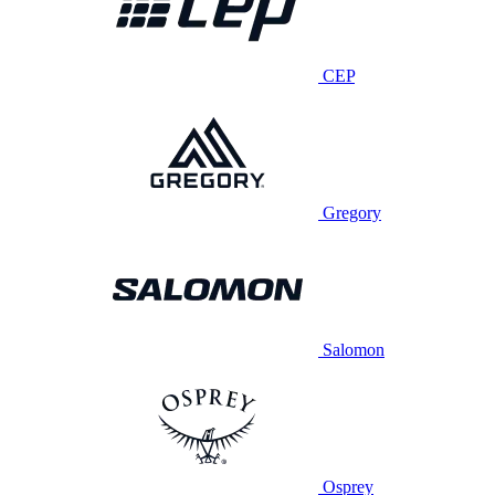
CEP
Gregory
Salomon
Osprey