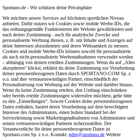
Sportano.de - Wir schützen deine Privatsphäre
Wir möchten unsere Services auf höchstem sportlichen Niveau
anbieten. Dafür nutzen wir Cookies sowie mobile Werbe-IDs, die
das ordnungsgemäße Funktionieren der Website gewährleisten und
nach deiner Zustimmung - auch für analytische Zwecke und
personalisierte Werbung dienen, z. B. um Inhalte und Anzeigen auf
deine Interessen abzustimmen und deren Wirksamkeit zu messen.
Cookies und mobile Werbe-IDs können sowohl für personalisierte
als auch nicht-personalisierte Werbemaßnahmen verwendet werden
– abhängig von deinen erteilten Zustimmungen. Wenn du auf „Alles
akzeptieren“ klickst, erklärst du deine Zustimmung zur Verarbeitung
deiner personenbezogenen Daten durch SPORTANO.COM Sp. z
o.o. und ihre vertrauenswürdigen Partner, einschließlich der
Personalisierung von Werbung auf der Website und darüber hinaus.
Wenn du keine Zustimmung erteilen, den Umfang einschränken
oder bereits erteilte Zustimmungen widerrufen möchtest, gehe bitte
zu den „Einstellungen“. Soweit Cookies deine personenbezogenen
Daten enthalten, basiert deren Verarbeitung auf dem berechtigten
Interesse des Administrators, einen hohen Standard bei der
Serviceleistung sowie Marketingmaßnahmen von Administrator und
seinen vertrauenswürdigen Partnern sicherzustellen. Der
Verantwortliche für deine personenbezogenen Daten ist
Sportano.com Sp. z o.o. Kontakt:
gdpr@sportano.de
Weitere