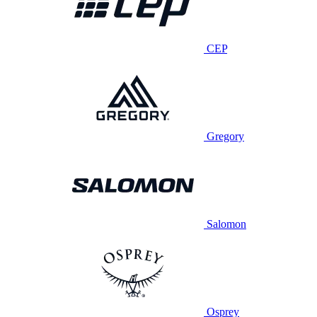
CEP
Gregory
Salomon
Osprey