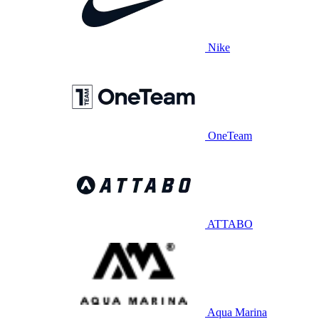
Nike
OneTeam
ATTABO
Aqua Marina