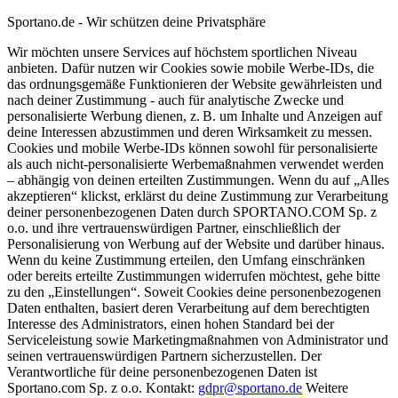
Sportano.de - Wir schützen deine Privatsphäre
Wir möchten unsere Services auf höchstem sportlichen Niveau
anbieten. Dafür nutzen wir Cookies sowie mobile Werbe-IDs, die
das ordnungsgemäße Funktionieren der Website gewährleisten und
nach deiner Zustimmung - auch für analytische Zwecke und
personalisierte Werbung dienen, z. B. um Inhalte und Anzeigen auf
deine Interessen abzustimmen und deren Wirksamkeit zu messen.
Cookies und mobile Werbe-IDs können sowohl für personalisierte
als auch nicht-personalisierte Werbemaßnahmen verwendet werden
– abhängig von deinen erteilten Zustimmungen. Wenn du auf „Alles
akzeptieren“ klickst, erklärst du deine Zustimmung zur Verarbeitung
deiner personenbezogenen Daten durch SPORTANO.COM Sp. z
o.o. und ihre vertrauenswürdigen Partner, einschließlich der
Personalisierung von Werbung auf der Website und darüber hinaus.
Wenn du keine Zustimmung erteilen, den Umfang einschränken
oder bereits erteilte Zustimmungen widerrufen möchtest, gehe bitte
zu den „Einstellungen“. Soweit Cookies deine personenbezogenen
Daten enthalten, basiert deren Verarbeitung auf dem berechtigten
Interesse des Administrators, einen hohen Standard bei der
Serviceleistung sowie Marketingmaßnahmen von Administrator und
seinen vertrauenswürdigen Partnern sicherzustellen. Der
Verantwortliche für deine personenbezogenen Daten ist
Sportano.com Sp. z o.o. Kontakt:
gdpr@sportano.de
Weitere