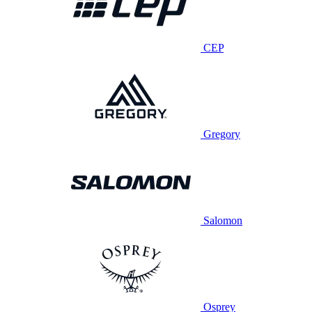
CEP
Gregory
Salomon
Osprey