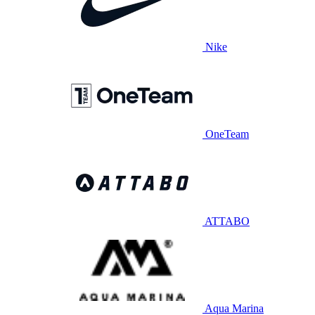
Nike
OneTeam
ATTABO
Aqua Marina