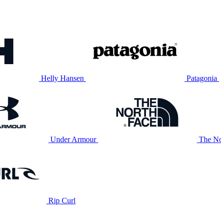
Helly Hansen
Patagonia
Under Armour
The No
Rip Curl