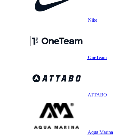
Nike
OneTeam
ATTABO
Aqua Marina