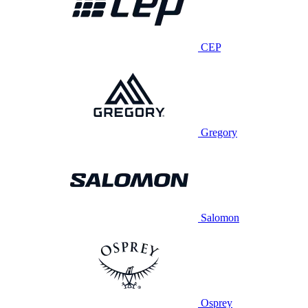
CEP
Gregory
Salomon
Osprey