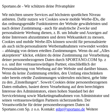
Sportano.de - Wir schützen deine Privatsphäre
Wir möchten unsere Services auf höchstem sportlichen Niveau
anbieten. Dafür nutzen wir Cookies sowie mobile Werbe-IDs, die
das ordnungsgemäße Funktionieren der Website gewährleisten und
nach deiner Zustimmung - auch für analytische Zwecke und
personalisierte Werbung dienen, z. B. um Inhalte und Anzeigen auf
deine Interessen abzustimmen und deren Wirksamkeit zu messen.
Cookies und mobile Werbe-IDs können sowohl für personalisierte
als auch nicht-personalisierte Werbemaßnahmen verwendet werden
– abhängig von deinen erteilten Zustimmungen. Wenn du auf „Alles
akzeptieren“ klickst, erklärst du deine Zustimmung zur Verarbeitung
deiner personenbezogenen Daten durch SPORTANO.COM Sp. z
o.o. und ihre vertrauenswürdigen Partner, einschließlich der
Personalisierung von Werbung auf der Website und darüber hinaus.
Wenn du keine Zustimmung erteilen, den Umfang einschränken
oder bereits erteilte Zustimmungen widerrufen möchtest, gehe bitte
zu den „Einstellungen“. Soweit Cookies deine personenbezogenen
Daten enthalten, basiert deren Verarbeitung auf dem berechtigten
Interesse des Administrators, einen hohen Standard bei der
Serviceleistung sowie Marketingmaßnahmen von Administrator und
seinen vertrauenswürdigen Partnern sicherzustellen. Der
Verantwortliche für deine personenbezogenen Daten ist
Sportano.com Sp. z o.o. Kontakt:
gdpr@sportano.de
Weitere