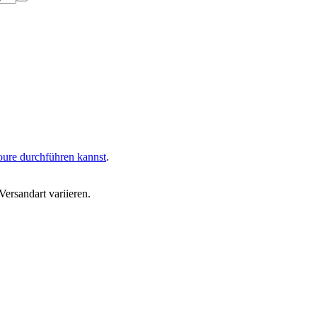
oure durchführen kannst
.
ersandart variieren.