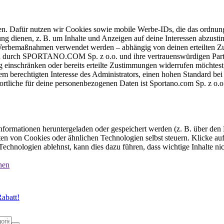
ten. Dafür nutzen wir Cookies sowie mobile Werbe-IDs, die das ordnun
ung dienen, z. B. um Inhalte und Anzeigen auf deine Interessen abzu
e Werbemaßnahmen verwendet werden – abhängig von deinen erteilten Zu
 durch SPORTANO.COM Sp. z o.o. und ihre vertrauenswürdigen Partner
einschränken oder bereits erteilte Zustimmungen widerrufen möchtest,
dem berechtigten Interesse des Administrators, einen hohen Standard b
ortliche für deine personenbezogenen Daten ist Sportano.com Sp. z o.
formationen heruntergeladen oder gespeichert werden (z. B. über den
n von Cookies oder ähnlichen Technologien selbst steuern. Klicke auf 
echnologien ablehnst, kann dies dazu führen, dass wichtige Inhalte n
nen
abatt!