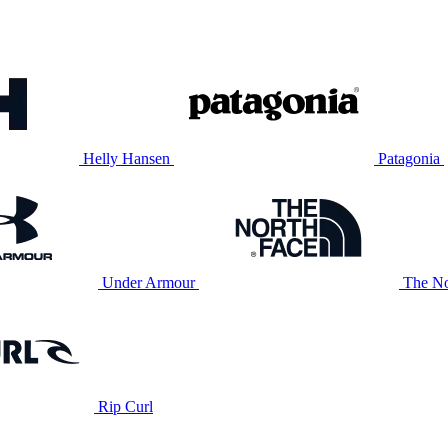
Helly Hansen
Patagonia
Under Armour
The No
Rip Curl