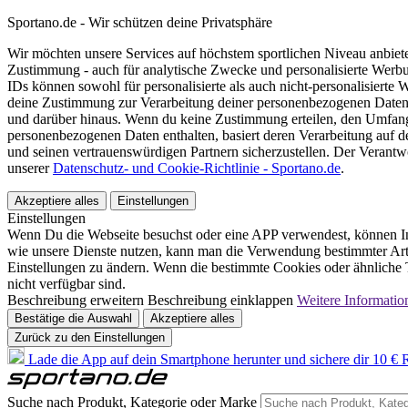
Sportano.de - Wir schützen deine Privatsphäre
Wir möchten unsere Services auf höchstem sportlichen Niveau anbie
Zustimmung - auch für analytische Zwecke und personalisierte Werb
IDs können sowohl für personalisierte als auch nicht-personalisiert
deine Zustimmung zur Verarbeitung deiner personenbezogenen Daten
und darüber hinaus. Wenn du keine Zustimmung erteilen, den Umfang 
personenbezogenen Daten enthalten, basiert deren Verarbeitung auf 
und seinen vertrauenswürdigen Partnern sicherzustellen. Der Verantw
unserer
Datenschutz- und Cookie-Richtlinie - Sportano.de
.
Akzeptiere alles
Einstellungen
Einstellungen
Wenn Du die Webseite besuchst oder eine APP verwendest, können In
wie unsere Dienste nutzen, kann man die Verwendung bestimmter Arte
Einstellungen zu ändern. Wenn die bestimmte Cookies oder ähnliche T
nicht verfügbar sind.
Beschreibung erweitern
Beschreibung einklappen
Weitere Informatio
Bestätige die Auswahl
Akzeptiere alles
Zurück zu den Einstellungen
Lade die App auf dein Smartphone herunter und sichere dir 10 € R
Suche nach Produkt, Kategorie oder Marke