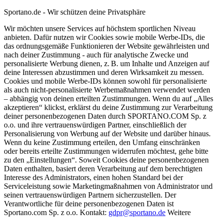
Sportano.de - Wir schützen deine Privatsphäre
Wir möchten unsere Services auf höchstem sportlichen Niveau
anbieten. Dafür nutzen wir Cookies sowie mobile Werbe-IDs, die
das ordnungsgemäße Funktionieren der Website gewährleisten und
nach deiner Zustimmung - auch für analytische Zwecke und
personalisierte Werbung dienen, z. B. um Inhalte und Anzeigen auf
deine Interessen abzustimmen und deren Wirksamkeit zu messen.
Cookies und mobile Werbe-IDs können sowohl für personalisierte
als auch nicht-personalisierte Werbemaßnahmen verwendet werden
– abhängig von deinen erteilten Zustimmungen. Wenn du auf „Alles
akzeptieren“ klickst, erklärst du deine Zustimmung zur Verarbeitung
deiner personenbezogenen Daten durch SPORTANO.COM Sp. z
o.o. und ihre vertrauenswürdigen Partner, einschließlich der
Personalisierung von Werbung auf der Website und darüber hinaus.
Wenn du keine Zustimmung erteilen, den Umfang einschränken
oder bereits erteilte Zustimmungen widerrufen möchtest, gehe bitte
zu den „Einstellungen“. Soweit Cookies deine personenbezogenen
Daten enthalten, basiert deren Verarbeitung auf dem berechtigten
Interesse des Administrators, einen hohen Standard bei der
Serviceleistung sowie Marketingmaßnahmen von Administrator und
seinen vertrauenswürdigen Partnern sicherzustellen. Der
Verantwortliche für deine personenbezogenen Daten ist
Sportano.com Sp. z o.o. Kontakt:
gdpr@sportano.de
Weitere