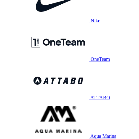
Nike
OneTeam
ATTABO
Aqua Marina