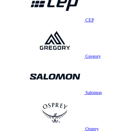
CEP
Gregory
Salomon
Osprey