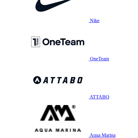
Nike
OneTeam
ATTABO
Aqua Marina