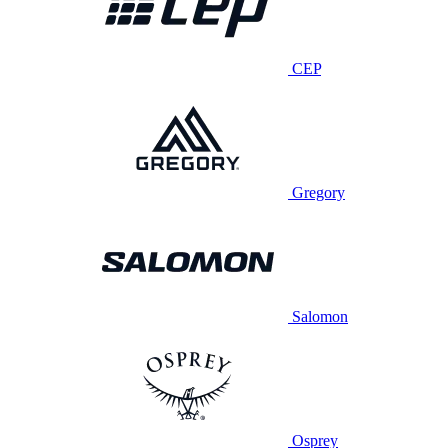
CEP
Gregory
Salomon
Osprey