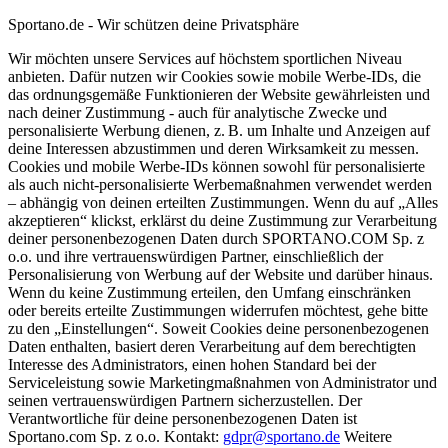
Sportano.de - Wir schützen deine Privatsphäre
Wir möchten unsere Services auf höchstem sportlichen Niveau
anbieten. Dafür nutzen wir Cookies sowie mobile Werbe-IDs, die
das ordnungsgemäße Funktionieren der Website gewährleisten und
nach deiner Zustimmung - auch für analytische Zwecke und
personalisierte Werbung dienen, z. B. um Inhalte und Anzeigen auf
deine Interessen abzustimmen und deren Wirksamkeit zu messen.
Cookies und mobile Werbe-IDs können sowohl für personalisierte
als auch nicht-personalisierte Werbemaßnahmen verwendet werden
– abhängig von deinen erteilten Zustimmungen. Wenn du auf „Alles
akzeptieren“ klickst, erklärst du deine Zustimmung zur Verarbeitung
deiner personenbezogenen Daten durch SPORTANO.COM Sp. z
o.o. und ihre vertrauenswürdigen Partner, einschließlich der
Personalisierung von Werbung auf der Website und darüber hinaus.
Wenn du keine Zustimmung erteilen, den Umfang einschränken
oder bereits erteilte Zustimmungen widerrufen möchtest, gehe bitte
zu den „Einstellungen“. Soweit Cookies deine personenbezogenen
Daten enthalten, basiert deren Verarbeitung auf dem berechtigten
Interesse des Administrators, einen hohen Standard bei der
Serviceleistung sowie Marketingmaßnahmen von Administrator und
seinen vertrauenswürdigen Partnern sicherzustellen. Der
Verantwortliche für deine personenbezogenen Daten ist
Sportano.com Sp. z o.o. Kontakt:
gdpr@sportano.de
Weitere