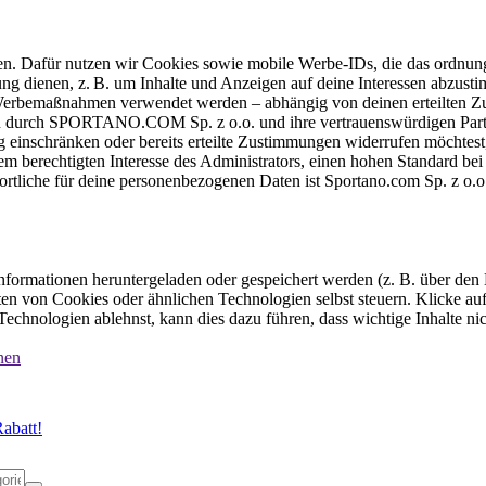
ten. Dafür nutzen wir Cookies sowie mobile Werbe-IDs, die das ordnun
ung dienen, z. B. um Inhalte und Anzeigen auf deine Interessen abzu
e Werbemaßnahmen verwendet werden – abhängig von deinen erteilten Zu
 durch SPORTANO.COM Sp. z o.o. und ihre vertrauenswürdigen Partner
einschränken oder bereits erteilte Zustimmungen widerrufen möchtest,
dem berechtigten Interesse des Administrators, einen hohen Standard b
ortliche für deine personenbezogenen Daten ist Sportano.com Sp. z o.
formationen heruntergeladen oder gespeichert werden (z. B. über den
n von Cookies oder ähnlichen Technologien selbst steuern. Klicke auf 
echnologien ablehnst, kann dies dazu führen, dass wichtige Inhalte n
nen
abatt!