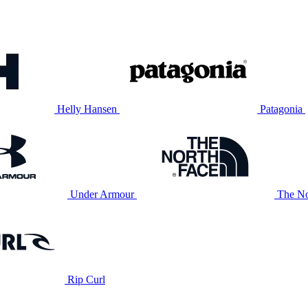
Helly Hansen
Patagonia
Under Armour
The No
Rip Curl