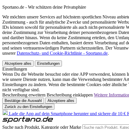
Sportano.de - Wir schützen deine Privatsphäre
Wir möchten unsere Services auf höchstem sportlichen Niveau anbie
Zustimmung - auch für analytische Zwecke und personalisierte Werb
IDs können sowohl für personalisierte als auch nicht-personalisiert
deine Zustimmung zur Verarbeitung deiner personenbezogenen Daten
und darüber hinaus. Wenn du keine Zustimmung erteilen, den Umfang 
personenbezogenen Daten enthalten, basiert deren Verarbeitung auf 
und seinen vertrauenswürdigen Partnern sicherzustellen. Der Verantw
unserer
Datenschutz- und Cookie-Richtlinie - Sportano.de
.
Akzeptiere alles
Einstellungen
Einstellungen
Wenn Du die Webseite besuchst oder eine APP verwendest, können In
wie unsere Dienste nutzen, kann man die Verwendung bestimmter Arte
Einstellungen zu ändern. Wenn die bestimmte Cookies oder ähnliche T
nicht verfügbar sind.
Beschreibung erweitern
Beschreibung einklappen
Weitere Informatio
Bestätige die Auswahl
Akzeptiere alles
Zurück zu den Einstellungen
Lade die App auf dein Smartphone herunter und sichere dir 10 € R
Suche nach Produkt, Kategorie oder Marke