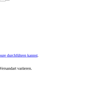
oure durchführen kannst
.
ersandart variieren.