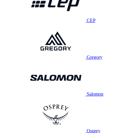
CEP
Gregory
Salomon
Osprey