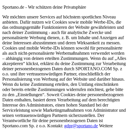
Sportano.de - Wir schützen deine Privatsphäre
Wir möchten unsere Services auf höchstem sportlichen Niveau
anbieten. Dafür nutzen wir Cookies sowie mobile Werbe-IDs, die
das ordnungsgemäße Funktionieren der Website gewährleisten und
nach deiner Zustimmung - auch für analytische Zwecke und
personalisierte Werbung dienen, z. B. um Inhalte und Anzeigen auf
deine Interessen abzustimmen und deren Wirksamkeit zu messen.
Cookies und mobile Werbe-IDs können sowohl für personalisierte
als auch nicht-personalisierte Werbemaßnahmen verwendet werden
– abhängig von deinen erteilten Zustimmungen. Wenn du auf „Alles
akzeptieren“ klickst, erklärst du deine Zustimmung zur Verarbeitung
deiner personenbezogenen Daten durch SPORTANO.COM Sp. z
o.o. und ihre vertrauenswürdigen Partner, einschließlich der
Personalisierung von Werbung auf der Website und darüber hinaus.
Wenn du keine Zustimmung erteilen, den Umfang einschränken
oder bereits erteilte Zustimmungen widerrufen möchtest, gehe bitte
zu den „Einstellungen“. Soweit Cookies deine personenbezogenen
Daten enthalten, basiert deren Verarbeitung auf dem berechtigten
Interesse des Administrators, einen hohen Standard bei der
Serviceleistung sowie Marketingmaßnahmen von Administrator und
seinen vertrauenswürdigen Partnern sicherzustellen. Der
Verantwortliche für deine personenbezogenen Daten ist
Sportano.com Sp. z o.o. Kontakt:
gdpr@sportano.de
Weitere