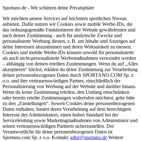
Sportano.de - Wir schützen deine Privatsphäre
Wir möchten unsere Services auf höchstem sportlichen Niveau
anbieten. Dafür nutzen wir Cookies sowie mobile Werbe-IDs, die
das ordnungsgemäße Funktionieren der Website gewährleisten und
nach deiner Zustimmung - auch für analytische Zwecke und
personalisierte Werbung dienen, z. B. um Inhalte und Anzeigen auf
deine Interessen abzustimmen und deren Wirksamkeit zu messen.
Cookies und mobile Werbe-IDs können sowohl für personalisierte
als auch nicht-personalisierte Werbemaßnahmen verwendet werden
– abhängig von deinen erteilten Zustimmungen. Wenn du auf „Alles
akzeptieren“ klickst, erklärst du deine Zustimmung zur Verarbeitung
deiner personenbezogenen Daten durch SPORTANO.COM Sp. z
o.o. und ihre vertrauenswürdigen Partner, einschließlich der
Personalisierung von Werbung auf der Website und darüber hinaus.
Wenn du keine Zustimmung erteilen, den Umfang einschränken
oder bereits erteilte Zustimmungen widerrufen möchtest, gehe bitte
zu den „Einstellungen“. Soweit Cookies deine personenbezogenen
Daten enthalten, basiert deren Verarbeitung auf dem berechtigten
Interesse des Administrators, einen hohen Standard bei der
Serviceleistung sowie Marketingmaßnahmen von Administrator und
seinen vertrauenswürdigen Partnern sicherzustellen. Der
Verantwortliche für deine personenbezogenen Daten ist
Sportano.com Sp. z o.o. Kontakt:
gdpr@sportano.de
Weitere