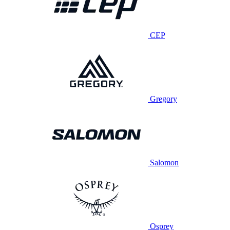
CEP
Gregory
Salomon
Osprey