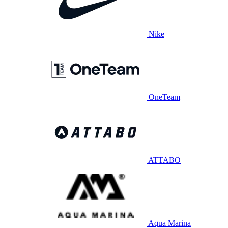
Nike
OneTeam
ATTABO
Aqua Marina