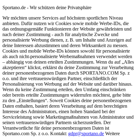
Sportano.de - Wir schützen deine Privatsphäre
Wir möchten unsere Services auf höchstem sportlichen Niveau
anbieten. Dafür nutzen wir Cookies sowie mobile Werbe-IDs, die
das ordnungsgemäße Funktionieren der Website gewährleisten und
nach deiner Zustimmung - auch für analytische Zwecke und
personalisierte Werbung dienen, z. B. um Inhalte und Anzeigen auf
deine Interessen abzustimmen und deren Wirksamkeit zu messen.
Cookies und mobile Werbe-IDs können sowohl für personalisierte
als auch nicht-personalisierte Werbemaßnahmen verwendet werden
– abhängig von deinen erteilten Zustimmungen. Wenn du auf „Alles
akzeptieren“ klickst, erklärst du deine Zustimmung zur Verarbeitung
deiner personenbezogenen Daten durch SPORTANO.COM Sp. z
o.o. und ihre vertrauenswürdigen Partner, einschließlich der
Personalisierung von Werbung auf der Website und darüber hinaus.
Wenn du keine Zustimmung erteilen, den Umfang einschränken
oder bereits erteilte Zustimmungen widerrufen möchtest, gehe bitte
zu den „Einstellungen“. Soweit Cookies deine personenbezogenen
Daten enthalten, basiert deren Verarbeitung auf dem berechtigten
Interesse des Administrators, einen hohen Standard bei der
Serviceleistung sowie Marketingmaßnahmen von Administrator und
seinen vertrauenswürdigen Partnern sicherzustellen. Der
Verantwortliche für deine personenbezogenen Daten ist
Sportano.com Sp. z o.o. Kontakt:
gdpr@sportano.de
Weitere