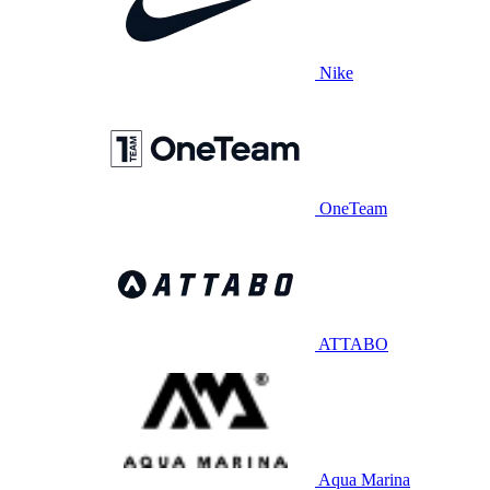
Nike
OneTeam
ATTABO
Aqua Marina