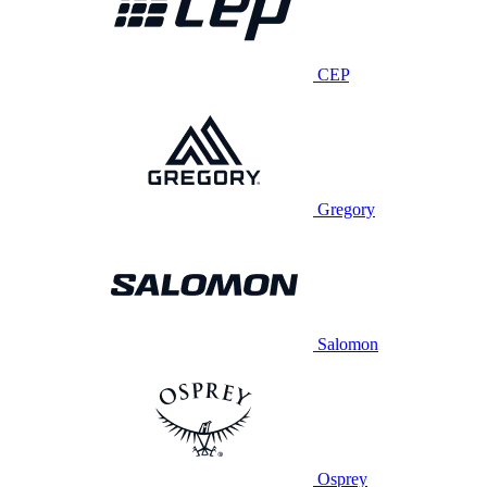
CEP
Gregory
Salomon
Osprey