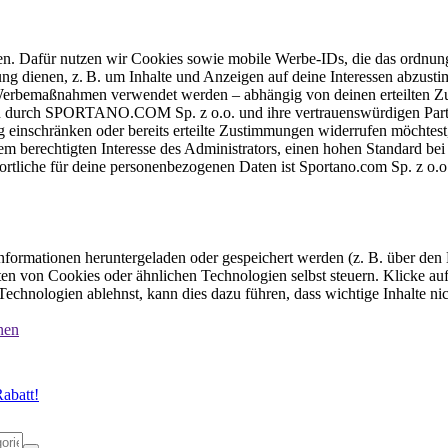
ten. Dafür nutzen wir Cookies sowie mobile Werbe-IDs, die das ordnun
ung dienen, z. B. um Inhalte und Anzeigen auf deine Interessen abzu
e Werbemaßnahmen verwendet werden – abhängig von deinen erteilten Zu
 durch SPORTANO.COM Sp. z o.o. und ihre vertrauenswürdigen Partner
einschränken oder bereits erteilte Zustimmungen widerrufen möchtest,
dem berechtigten Interesse des Administrators, einen hohen Standard b
ortliche für deine personenbezogenen Daten ist Sportano.com Sp. z o.
formationen heruntergeladen oder gespeichert werden (z. B. über den
n von Cookies oder ähnlichen Technologien selbst steuern. Klicke auf 
echnologien ablehnst, kann dies dazu führen, dass wichtige Inhalte n
nen
abatt!