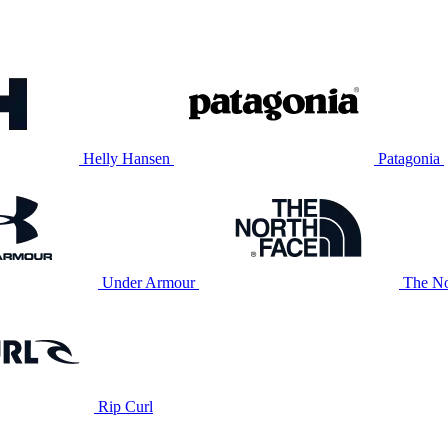
Helly Hansen
Patagonia
Under Armour
The No
Rip Curl