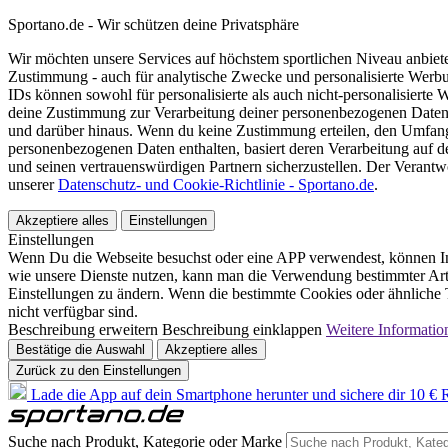
Sportano.de - Wir schützen deine Privatsphäre
Wir möchten unsere Services auf höchstem sportlichen Niveau anbie
Zustimmung - auch für analytische Zwecke und personalisierte Werb
IDs können sowohl für personalisierte als auch nicht-personalisiert
deine Zustimmung zur Verarbeitung deiner personenbezogenen Daten
und darüber hinaus. Wenn du keine Zustimmung erteilen, den Umfang 
personenbezogenen Daten enthalten, basiert deren Verarbeitung auf 
und seinen vertrauenswürdigen Partnern sicherzustellen. Der Verantw
unserer
Datenschutz- und Cookie-Richtlinie - Sportano.de
.
Akzeptiere alles
Einstellungen
Einstellungen
Wenn Du die Webseite besuchst oder eine APP verwendest, können In
wie unsere Dienste nutzen, kann man die Verwendung bestimmter Arte
Einstellungen zu ändern. Wenn die bestimmte Cookies oder ähnliche T
nicht verfügbar sind.
Beschreibung erweitern
Beschreibung einklappen
Weitere Informatio
Bestätige die Auswahl
Akzeptiere alles
Zurück zu den Einstellungen
Lade die App auf dein Smartphone herunter und sichere dir 10 € R
Suche nach Produkt, Kategorie oder Marke