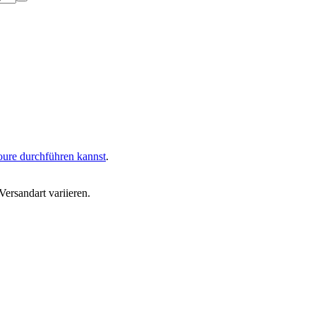
oure durchführen kannst
.
ersandart variieren.