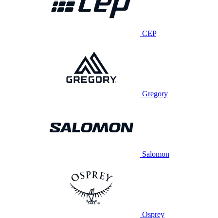
CEP
Gregory
Salomon
Osprey