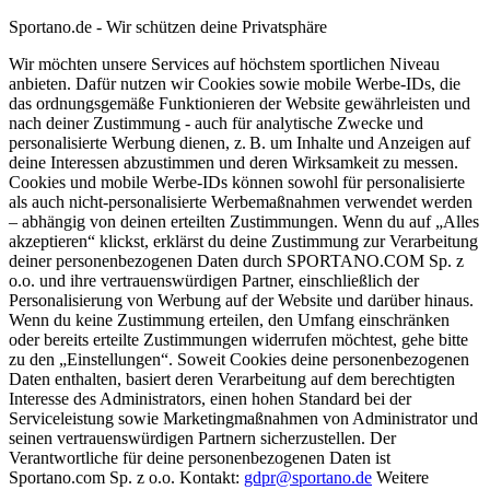
Sportano.de - Wir schützen deine Privatsphäre
Wir möchten unsere Services auf höchstem sportlichen Niveau
anbieten. Dafür nutzen wir Cookies sowie mobile Werbe-IDs, die
das ordnungsgemäße Funktionieren der Website gewährleisten und
nach deiner Zustimmung - auch für analytische Zwecke und
personalisierte Werbung dienen, z. B. um Inhalte und Anzeigen auf
deine Interessen abzustimmen und deren Wirksamkeit zu messen.
Cookies und mobile Werbe-IDs können sowohl für personalisierte
als auch nicht-personalisierte Werbemaßnahmen verwendet werden
– abhängig von deinen erteilten Zustimmungen. Wenn du auf „Alles
akzeptieren“ klickst, erklärst du deine Zustimmung zur Verarbeitung
deiner personenbezogenen Daten durch SPORTANO.COM Sp. z
o.o. und ihre vertrauenswürdigen Partner, einschließlich der
Personalisierung von Werbung auf der Website und darüber hinaus.
Wenn du keine Zustimmung erteilen, den Umfang einschränken
oder bereits erteilte Zustimmungen widerrufen möchtest, gehe bitte
zu den „Einstellungen“. Soweit Cookies deine personenbezogenen
Daten enthalten, basiert deren Verarbeitung auf dem berechtigten
Interesse des Administrators, einen hohen Standard bei der
Serviceleistung sowie Marketingmaßnahmen von Administrator und
seinen vertrauenswürdigen Partnern sicherzustellen. Der
Verantwortliche für deine personenbezogenen Daten ist
Sportano.com Sp. z o.o. Kontakt:
gdpr@sportano.de
Weitere