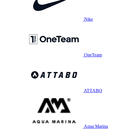
Nike
OneTeam
ATTABO
Aqua Marina