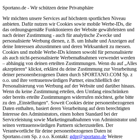
Sportano.de - Wir schützen deine Privatsphäre
Wir möchten unsere Services auf höchstem sportlichen Niveau
anbieten. Dafür nutzen wir Cookies sowie mobile Werbe-IDs, die
das ordnungsgemäße Funktionieren der Website gewährleisten und
nach deiner Zustimmung - auch für analytische Zwecke und
personalisierte Werbung dienen, z. B. um Inhalte und Anzeigen auf
deine Interessen abzustimmen und deren Wirksamkeit zu messen.
Cookies und mobile Werbe-IDs können sowohl für personalisierte
als auch nicht-personalisierte Werbemaßnahmen verwendet werden
– abhängig von deinen erteilten Zustimmungen. Wenn du auf „Alles
akzeptieren“ klickst, erklärst du deine Zustimmung zur Verarbeitung
deiner personenbezogenen Daten durch SPORTANO.COM Sp. z
o.o. und ihre vertrauenswürdigen Partner, einschließlich der
Personalisierung von Werbung auf der Website und darüber hinaus.
Wenn du keine Zustimmung erteilen, den Umfang einschränken
oder bereits erteilte Zustimmungen widerrufen möchtest, gehe bitte
zu den „Einstellungen“. Soweit Cookies deine personenbezogenen
Daten enthalten, basiert deren Verarbeitung auf dem berechtigten
Interesse des Administrators, einen hohen Standard bei der
Serviceleistung sowie Marketingmaßnahmen von Administrator und
seinen vertrauenswürdigen Partnern sicherzustellen. Der
Verantwortliche für deine personenbezogenen Daten ist
Sportano.com Sp. z o.o. Kontakt:
gdpr@sportano.de
Weitere