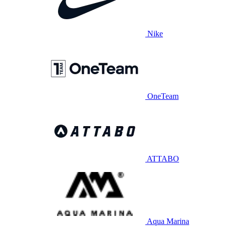
Nike
OneTeam
ATTABO
Aqua Marina