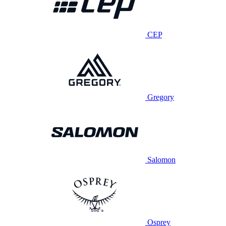
CEP
Gregory
Salomon
Osprey