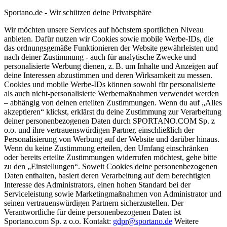
Sportano.de - Wir schützen deine Privatsphäre
Wir möchten unsere Services auf höchstem sportlichen Niveau
anbieten. Dafür nutzen wir Cookies sowie mobile Werbe-IDs, die
das ordnungsgemäße Funktionieren der Website gewährleisten und
nach deiner Zustimmung - auch für analytische Zwecke und
personalisierte Werbung dienen, z. B. um Inhalte und Anzeigen auf
deine Interessen abzustimmen und deren Wirksamkeit zu messen.
Cookies und mobile Werbe-IDs können sowohl für personalisierte
als auch nicht-personalisierte Werbemaßnahmen verwendet werden
– abhängig von deinen erteilten Zustimmungen. Wenn du auf „Alles
akzeptieren“ klickst, erklärst du deine Zustimmung zur Verarbeitung
deiner personenbezogenen Daten durch SPORTANO.COM Sp. z
o.o. und ihre vertrauenswürdigen Partner, einschließlich der
Personalisierung von Werbung auf der Website und darüber hinaus.
Wenn du keine Zustimmung erteilen, den Umfang einschränken
oder bereits erteilte Zustimmungen widerrufen möchtest, gehe bitte
zu den „Einstellungen“. Soweit Cookies deine personenbezogenen
Daten enthalten, basiert deren Verarbeitung auf dem berechtigten
Interesse des Administrators, einen hohen Standard bei der
Serviceleistung sowie Marketingmaßnahmen von Administrator und
seinen vertrauenswürdigen Partnern sicherzustellen. Der
Verantwortliche für deine personenbezogenen Daten ist
Sportano.com Sp. z o.o. Kontakt:
gdpr@sportano.de
Weitere