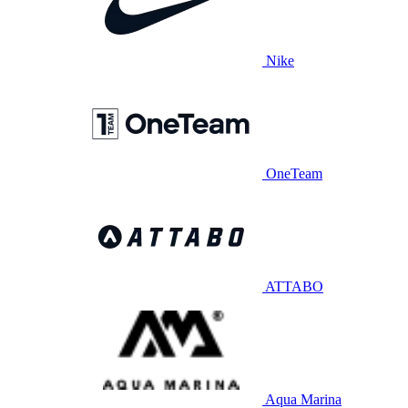
Nike
OneTeam
ATTABO
Aqua Marina