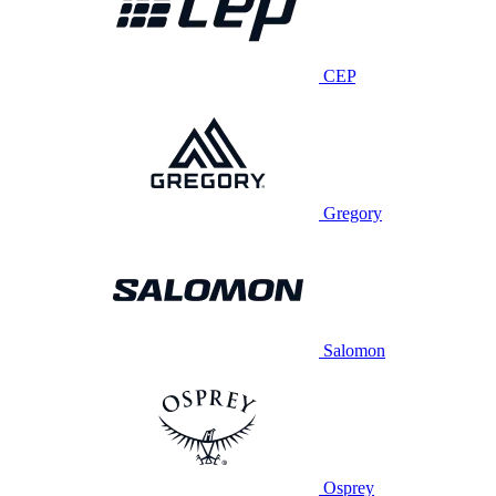
CEP
Gregory
Salomon
Osprey