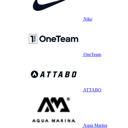
Nike
OneTeam
ATTABO
Aqua Marina