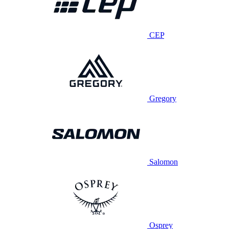
CEP
Gregory
Salomon
Osprey