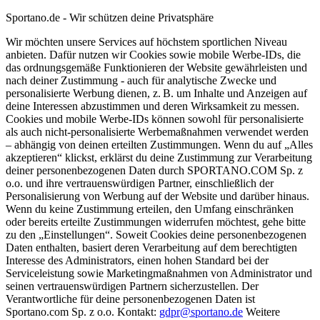
Sportano.de - Wir schützen deine Privatsphäre
Wir möchten unsere Services auf höchstem sportlichen Niveau
anbieten. Dafür nutzen wir Cookies sowie mobile Werbe-IDs, die
das ordnungsgemäße Funktionieren der Website gewährleisten und
nach deiner Zustimmung - auch für analytische Zwecke und
personalisierte Werbung dienen, z. B. um Inhalte und Anzeigen auf
deine Interessen abzustimmen und deren Wirksamkeit zu messen.
Cookies und mobile Werbe-IDs können sowohl für personalisierte
als auch nicht-personalisierte Werbemaßnahmen verwendet werden
– abhängig von deinen erteilten Zustimmungen. Wenn du auf „Alles
akzeptieren“ klickst, erklärst du deine Zustimmung zur Verarbeitung
deiner personenbezogenen Daten durch SPORTANO.COM Sp. z
o.o. und ihre vertrauenswürdigen Partner, einschließlich der
Personalisierung von Werbung auf der Website und darüber hinaus.
Wenn du keine Zustimmung erteilen, den Umfang einschränken
oder bereits erteilte Zustimmungen widerrufen möchtest, gehe bitte
zu den „Einstellungen“. Soweit Cookies deine personenbezogenen
Daten enthalten, basiert deren Verarbeitung auf dem berechtigten
Interesse des Administrators, einen hohen Standard bei der
Serviceleistung sowie Marketingmaßnahmen von Administrator und
seinen vertrauenswürdigen Partnern sicherzustellen. Der
Verantwortliche für deine personenbezogenen Daten ist
Sportano.com Sp. z o.o. Kontakt:
gdpr@sportano.de
Weitere