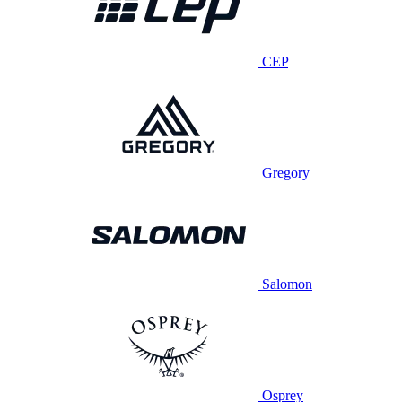
CEP
Gregory
Salomon
Osprey