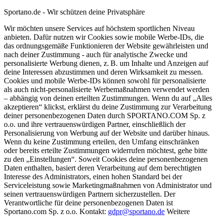
Sportano.de - Wir schützen deine Privatsphäre
Wir möchten unsere Services auf höchstem sportlichen Niveau
anbieten. Dafür nutzen wir Cookies sowie mobile Werbe-IDs, die
das ordnungsgemäße Funktionieren der Website gewährleisten und
nach deiner Zustimmung - auch für analytische Zwecke und
personalisierte Werbung dienen, z. B. um Inhalte und Anzeigen auf
deine Interessen abzustimmen und deren Wirksamkeit zu messen.
Cookies und mobile Werbe-IDs können sowohl für personalisierte
als auch nicht-personalisierte Werbemaßnahmen verwendet werden
– abhängig von deinen erteilten Zustimmungen. Wenn du auf „Alles
akzeptieren“ klickst, erklärst du deine Zustimmung zur Verarbeitung
deiner personenbezogenen Daten durch SPORTANO.COM Sp. z
o.o. und ihre vertrauenswürdigen Partner, einschließlich der
Personalisierung von Werbung auf der Website und darüber hinaus.
Wenn du keine Zustimmung erteilen, den Umfang einschränken
oder bereits erteilte Zustimmungen widerrufen möchtest, gehe bitte
zu den „Einstellungen“. Soweit Cookies deine personenbezogenen
Daten enthalten, basiert deren Verarbeitung auf dem berechtigten
Interesse des Administrators, einen hohen Standard bei der
Serviceleistung sowie Marketingmaßnahmen von Administrator und
seinen vertrauenswürdigen Partnern sicherzustellen. Der
Verantwortliche für deine personenbezogenen Daten ist
Sportano.com Sp. z o.o. Kontakt:
gdpr@sportano.de
Weitere