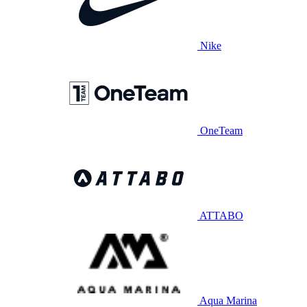
Nike
OneTeam
ATTABO
Aqua Marina