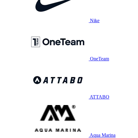
Nike
OneTeam
ATTABO
Aqua Marina