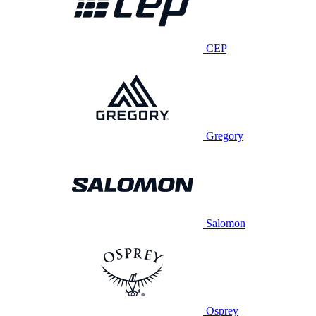
CEP
Gregory
Salomon
Osprey