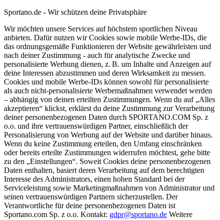
Sportano.de - Wir schützen deine Privatsphäre
Wir möchten unsere Services auf höchstem sportlichen Niveau
anbieten. Dafür nutzen wir Cookies sowie mobile Werbe-IDs, die
das ordnungsgemäße Funktionieren der Website gewährleisten und
nach deiner Zustimmung - auch für analytische Zwecke und
personalisierte Werbung dienen, z. B. um Inhalte und Anzeigen auf
deine Interessen abzustimmen und deren Wirksamkeit zu messen.
Cookies und mobile Werbe-IDs können sowohl für personalisierte
als auch nicht-personalisierte Werbemaßnahmen verwendet werden
– abhängig von deinen erteilten Zustimmungen. Wenn du auf „Alles
akzeptieren“ klickst, erklärst du deine Zustimmung zur Verarbeitung
deiner personenbezogenen Daten durch SPORTANO.COM Sp. z
o.o. und ihre vertrauenswürdigen Partner, einschließlich der
Personalisierung von Werbung auf der Website und darüber hinaus.
Wenn du keine Zustimmung erteilen, den Umfang einschränken
oder bereits erteilte Zustimmungen widerrufen möchtest, gehe bitte
zu den „Einstellungen“. Soweit Cookies deine personenbezogenen
Daten enthalten, basiert deren Verarbeitung auf dem berechtigten
Interesse des Administrators, einen hohen Standard bei der
Serviceleistung sowie Marketingmaßnahmen von Administrator und
seinen vertrauenswürdigen Partnern sicherzustellen. Der
Verantwortliche für deine personenbezogenen Daten ist
Sportano.com Sp. z o.o. Kontakt:
gdpr@sportano.de
Weitere