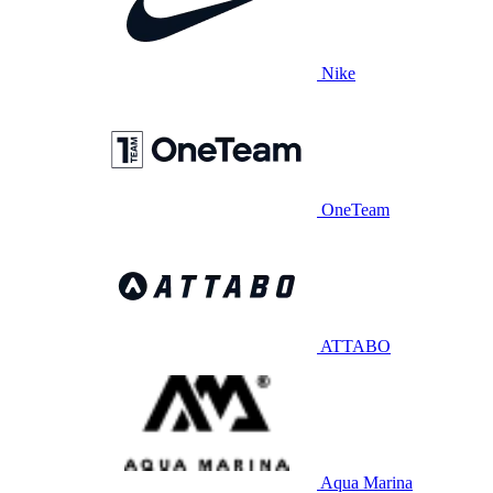
Nike
OneTeam
ATTABO
Aqua Marina