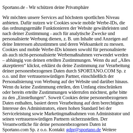
Sportano.de - Wir schützen deine Privatsphäre
Wir möchten unsere Services auf höchstem sportlichen Niveau
anbieten. Dafür nutzen wir Cookies sowie mobile Werbe-IDs, die
das ordnungsgemäße Funktionieren der Website gewährleisten und
nach deiner Zustimmung - auch für analytische Zwecke und
personalisierte Werbung dienen, z. B. um Inhalte und Anzeigen auf
deine Interessen abzustimmen und deren Wirksamkeit zu messen.
Cookies und mobile Werbe-IDs können sowohl für personalisierte
als auch nicht-personalisierte Werbemaßnahmen verwendet werden
– abhängig von deinen erteilten Zustimmungen. Wenn du auf „Alles
akzeptieren“ klickst, erklärst du deine Zustimmung zur Verarbeitung
deiner personenbezogenen Daten durch SPORTANO.COM Sp. z
o.o. und ihre vertrauenswürdigen Partner, einschließlich der
Personalisierung von Werbung auf der Website und darüber hinaus.
Wenn du keine Zustimmung erteilen, den Umfang einschränken
oder bereits erteilte Zustimmungen widerrufen möchtest, gehe bitte
zu den „Einstellungen“. Soweit Cookies deine personenbezogenen
Daten enthalten, basiert deren Verarbeitung auf dem berechtigten
Interesse des Administrators, einen hohen Standard bei der
Serviceleistung sowie Marketingmaßnahmen von Administrator und
seinen vertrauenswürdigen Partnern sicherzustellen. Der
Verantwortliche für deine personenbezogenen Daten ist
Sportano.com Sp. z o.o. Kontakt:
gdpr@sportano.de
Weitere