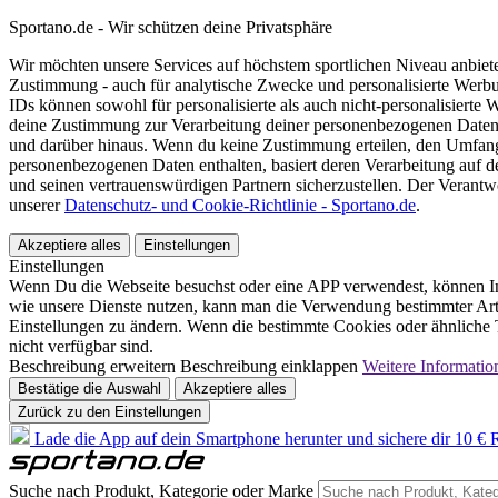
Sportano.de - Wir schützen deine Privatsphäre
Wir möchten unsere Services auf höchstem sportlichen Niveau anbie
Zustimmung - auch für analytische Zwecke und personalisierte Werb
IDs können sowohl für personalisierte als auch nicht-personalisiert
deine Zustimmung zur Verarbeitung deiner personenbezogenen Daten
und darüber hinaus. Wenn du keine Zustimmung erteilen, den Umfang 
personenbezogenen Daten enthalten, basiert deren Verarbeitung auf 
und seinen vertrauenswürdigen Partnern sicherzustellen. Der Verantw
unserer
Datenschutz- und Cookie-Richtlinie - Sportano.de
.
Akzeptiere alles
Einstellungen
Einstellungen
Wenn Du die Webseite besuchst oder eine APP verwendest, können In
wie unsere Dienste nutzen, kann man die Verwendung bestimmter Arte
Einstellungen zu ändern. Wenn die bestimmte Cookies oder ähnliche T
nicht verfügbar sind.
Beschreibung erweitern
Beschreibung einklappen
Weitere Informatio
Bestätige die Auswahl
Akzeptiere alles
Zurück zu den Einstellungen
Lade die App auf dein Smartphone herunter und sichere dir 10 € R
Suche nach Produkt, Kategorie oder Marke