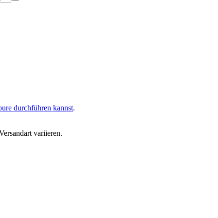
oure durchführen kannst
.
ersandart variieren.