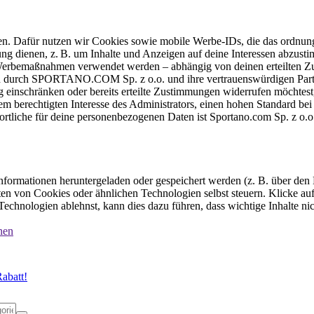
ten. Dafür nutzen wir Cookies sowie mobile Werbe-IDs, die das ordnun
ung dienen, z. B. um Inhalte und Anzeigen auf deine Interessen abzu
e Werbemaßnahmen verwendet werden – abhängig von deinen erteilten Zu
 durch SPORTANO.COM Sp. z o.o. und ihre vertrauenswürdigen Partner
einschränken oder bereits erteilte Zustimmungen widerrufen möchtest,
dem berechtigten Interesse des Administrators, einen hohen Standard b
ortliche für deine personenbezogenen Daten ist Sportano.com Sp. z o.
formationen heruntergeladen oder gespeichert werden (z. B. über den
n von Cookies oder ähnlichen Technologien selbst steuern. Klicke auf 
echnologien ablehnst, kann dies dazu führen, dass wichtige Inhalte n
nen
abatt!