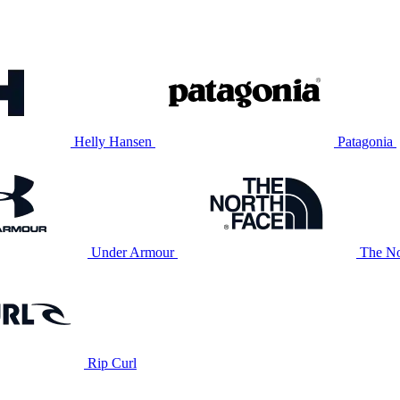
Helly Hansen
Patagonia
Under Armour
The No
Rip Curl