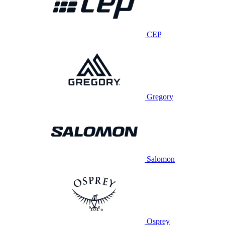
CEP
Gregory
Salomon
Osprey