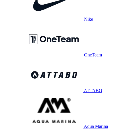
Nike
OneTeam
ATTABO
Aqua Marina