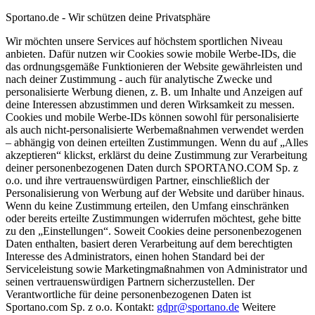
Sportano.de - Wir schützen deine Privatsphäre
Wir möchten unsere Services auf höchstem sportlichen Niveau
anbieten. Dafür nutzen wir Cookies sowie mobile Werbe-IDs, die
das ordnungsgemäße Funktionieren der Website gewährleisten und
nach deiner Zustimmung - auch für analytische Zwecke und
personalisierte Werbung dienen, z. B. um Inhalte und Anzeigen auf
deine Interessen abzustimmen und deren Wirksamkeit zu messen.
Cookies und mobile Werbe-IDs können sowohl für personalisierte
als auch nicht-personalisierte Werbemaßnahmen verwendet werden
– abhängig von deinen erteilten Zustimmungen. Wenn du auf „Alles
akzeptieren“ klickst, erklärst du deine Zustimmung zur Verarbeitung
deiner personenbezogenen Daten durch SPORTANO.COM Sp. z
o.o. und ihre vertrauenswürdigen Partner, einschließlich der
Personalisierung von Werbung auf der Website und darüber hinaus.
Wenn du keine Zustimmung erteilen, den Umfang einschränken
oder bereits erteilte Zustimmungen widerrufen möchtest, gehe bitte
zu den „Einstellungen“. Soweit Cookies deine personenbezogenen
Daten enthalten, basiert deren Verarbeitung auf dem berechtigten
Interesse des Administrators, einen hohen Standard bei der
Serviceleistung sowie Marketingmaßnahmen von Administrator und
seinen vertrauenswürdigen Partnern sicherzustellen. Der
Verantwortliche für deine personenbezogenen Daten ist
Sportano.com Sp. z o.o. Kontakt:
gdpr@sportano.de
Weitere