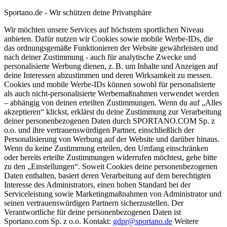
Sportano.de - Wir schützen deine Privatsphäre
Wir möchten unsere Services auf höchstem sportlichen Niveau
anbieten. Dafür nutzen wir Cookies sowie mobile Werbe-IDs, die
das ordnungsgemäße Funktionieren der Website gewährleisten und
nach deiner Zustimmung - auch für analytische Zwecke und
personalisierte Werbung dienen, z. B. um Inhalte und Anzeigen auf
deine Interessen abzustimmen und deren Wirksamkeit zu messen.
Cookies und mobile Werbe-IDs können sowohl für personalisierte
als auch nicht-personalisierte Werbemaßnahmen verwendet werden
– abhängig von deinen erteilten Zustimmungen. Wenn du auf „Alles
akzeptieren“ klickst, erklärst du deine Zustimmung zur Verarbeitung
deiner personenbezogenen Daten durch SPORTANO.COM Sp. z
o.o. und ihre vertrauenswürdigen Partner, einschließlich der
Personalisierung von Werbung auf der Website und darüber hinaus.
Wenn du keine Zustimmung erteilen, den Umfang einschränken
oder bereits erteilte Zustimmungen widerrufen möchtest, gehe bitte
zu den „Einstellungen“. Soweit Cookies deine personenbezogenen
Daten enthalten, basiert deren Verarbeitung auf dem berechtigten
Interesse des Administrators, einen hohen Standard bei der
Serviceleistung sowie Marketingmaßnahmen von Administrator und
seinen vertrauenswürdigen Partnern sicherzustellen. Der
Verantwortliche für deine personenbezogenen Daten ist
Sportano.com Sp. z o.o. Kontakt:
gdpr@sportano.de
Weitere