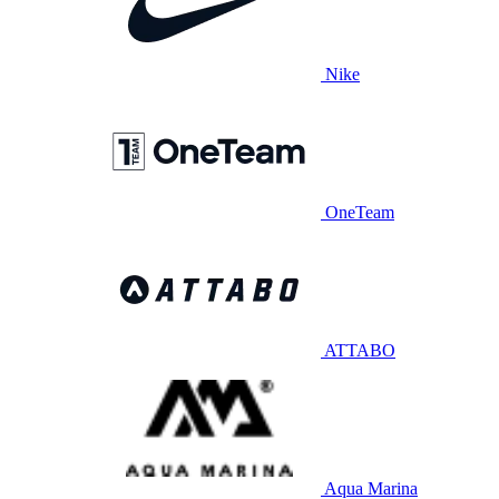
Nike
OneTeam
ATTABO
Aqua Marina