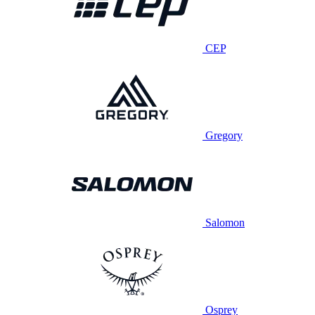
CEP
Gregory
Salomon
Osprey