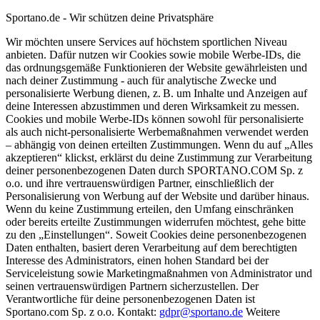
Sportano.de - Wir schützen deine Privatsphäre
Wir möchten unsere Services auf höchstem sportlichen Niveau
anbieten. Dafür nutzen wir Cookies sowie mobile Werbe-IDs, die
das ordnungsgemäße Funktionieren der Website gewährleisten und
nach deiner Zustimmung - auch für analytische Zwecke und
personalisierte Werbung dienen, z. B. um Inhalte und Anzeigen auf
deine Interessen abzustimmen und deren Wirksamkeit zu messen.
Cookies und mobile Werbe-IDs können sowohl für personalisierte
als auch nicht-personalisierte Werbemaßnahmen verwendet werden
– abhängig von deinen erteilten Zustimmungen. Wenn du auf „Alles
akzeptieren“ klickst, erklärst du deine Zustimmung zur Verarbeitung
deiner personenbezogenen Daten durch SPORTANO.COM Sp. z
o.o. und ihre vertrauenswürdigen Partner, einschließlich der
Personalisierung von Werbung auf der Website und darüber hinaus.
Wenn du keine Zustimmung erteilen, den Umfang einschränken
oder bereits erteilte Zustimmungen widerrufen möchtest, gehe bitte
zu den „Einstellungen“. Soweit Cookies deine personenbezogenen
Daten enthalten, basiert deren Verarbeitung auf dem berechtigten
Interesse des Administrators, einen hohen Standard bei der
Serviceleistung sowie Marketingmaßnahmen von Administrator und
seinen vertrauenswürdigen Partnern sicherzustellen. Der
Verantwortliche für deine personenbezogenen Daten ist
Sportano.com Sp. z o.o. Kontakt:
gdpr@sportano.de
Weitere