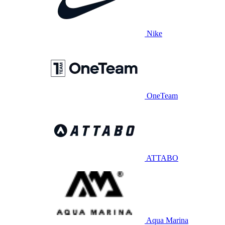
Nike
OneTeam
ATTABO
Aqua Marina