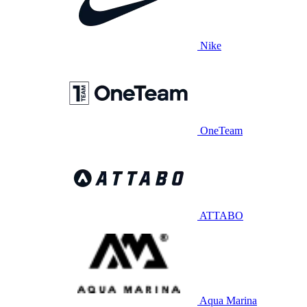
Nike
OneTeam
ATTABO
Aqua Marina