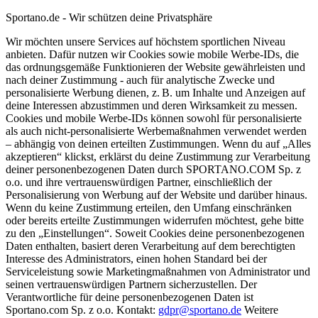
Sportano.de - Wir schützen deine Privatsphäre
Wir möchten unsere Services auf höchstem sportlichen Niveau
anbieten. Dafür nutzen wir Cookies sowie mobile Werbe-IDs, die
das ordnungsgemäße Funktionieren der Website gewährleisten und
nach deiner Zustimmung - auch für analytische Zwecke und
personalisierte Werbung dienen, z. B. um Inhalte und Anzeigen auf
deine Interessen abzustimmen und deren Wirksamkeit zu messen.
Cookies und mobile Werbe-IDs können sowohl für personalisierte
als auch nicht-personalisierte Werbemaßnahmen verwendet werden
– abhängig von deinen erteilten Zustimmungen. Wenn du auf „Alles
akzeptieren“ klickst, erklärst du deine Zustimmung zur Verarbeitung
deiner personenbezogenen Daten durch SPORTANO.COM Sp. z
o.o. und ihre vertrauenswürdigen Partner, einschließlich der
Personalisierung von Werbung auf der Website und darüber hinaus.
Wenn du keine Zustimmung erteilen, den Umfang einschränken
oder bereits erteilte Zustimmungen widerrufen möchtest, gehe bitte
zu den „Einstellungen“. Soweit Cookies deine personenbezogenen
Daten enthalten, basiert deren Verarbeitung auf dem berechtigten
Interesse des Administrators, einen hohen Standard bei der
Serviceleistung sowie Marketingmaßnahmen von Administrator und
seinen vertrauenswürdigen Partnern sicherzustellen. Der
Verantwortliche für deine personenbezogenen Daten ist
Sportano.com Sp. z o.o. Kontakt:
gdpr@sportano.de
Weitere