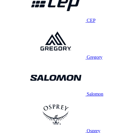
CEP
Gregory
Salomon
Osprey