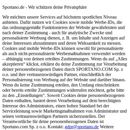
Sportano.de - Wir schützen deine Privatsphäre
Wir möchten unsere Services auf höchstem sportlichen Niveau
anbieten. Dafür nutzen wir Cookies sowie mobile Werbe-IDs, die
das ordnungsgemäße Funktionieren der Website gewährleisten und
nach deiner Zustimmung - auch für analytische Zwecke und
personalisierte Werbung dienen, z. B. um Inhalte und Anzeigen auf
deine Interessen abzustimmen und deren Wirksamkeit zu messen.
Cookies und mobile Werbe-IDs können sowohl für personalisierte
als auch nicht-personalisierte Werbemaßnahmen verwendet werden
– abhängig von deinen erteilten Zustimmungen. Wenn du auf „Alles
akzeptieren“ klickst, erklärst du deine Zustimmung zur Verarbeitung
deiner personenbezogenen Daten durch SPORTANO.COM Sp. z
o.o. und ihre vertrauenswürdigen Partner, einschließlich der
Personalisierung von Werbung auf der Website und darüber hinaus.
Wenn du keine Zustimmung erteilen, den Umfang einschränken
oder bereits erteilte Zustimmungen widerrufen möchtest, gehe bitte
zu den „Einstellungen“. Soweit Cookies deine personenbezogenen
Daten enthalten, basiert deren Verarbeitung auf dem berechtigten
Interesse des Administrators, einen hohen Standard bei der
Serviceleistung sowie Marketingmaßnahmen von Administrator und
seinen vertrauenswürdigen Partnern sicherzustellen. Der
Verantwortliche für deine personenbezogenen Daten ist
Sportano.com Sp. z o.o. Kontakt:
gdpr@sportano.de
Weitere