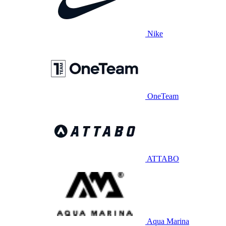
Nike
OneTeam
ATTABO
Aqua Marina