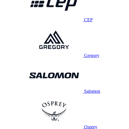
CEP
Gregory
Salomon
Osprey