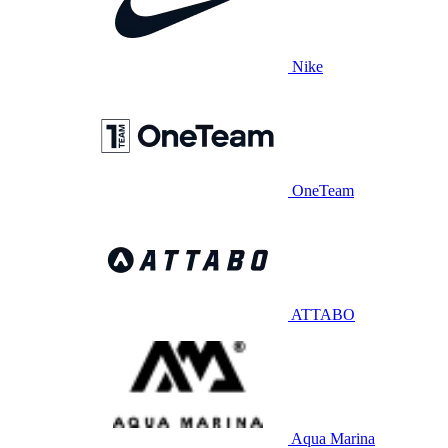
Nike
OneTeam
ATTABO
Aqua Marina