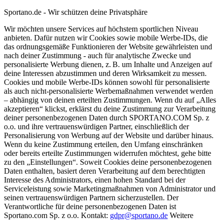
Sportano.de - Wir schützen deine Privatsphäre
Wir möchten unsere Services auf höchstem sportlichen Niveau
anbieten. Dafür nutzen wir Cookies sowie mobile Werbe-IDs, die
das ordnungsgemäße Funktionieren der Website gewährleisten und
nach deiner Zustimmung - auch für analytische Zwecke und
personalisierte Werbung dienen, z. B. um Inhalte und Anzeigen auf
deine Interessen abzustimmen und deren Wirksamkeit zu messen.
Cookies und mobile Werbe-IDs können sowohl für personalisierte
als auch nicht-personalisierte Werbemaßnahmen verwendet werden
– abhängig von deinen erteilten Zustimmungen. Wenn du auf „Alles
akzeptieren“ klickst, erklärst du deine Zustimmung zur Verarbeitung
deiner personenbezogenen Daten durch SPORTANO.COM Sp. z
o.o. und ihre vertrauenswürdigen Partner, einschließlich der
Personalisierung von Werbung auf der Website und darüber hinaus.
Wenn du keine Zustimmung erteilen, den Umfang einschränken
oder bereits erteilte Zustimmungen widerrufen möchtest, gehe bitte
zu den „Einstellungen“. Soweit Cookies deine personenbezogenen
Daten enthalten, basiert deren Verarbeitung auf dem berechtigten
Interesse des Administrators, einen hohen Standard bei der
Serviceleistung sowie Marketingmaßnahmen von Administrator und
seinen vertrauenswürdigen Partnern sicherzustellen. Der
Verantwortliche für deine personenbezogenen Daten ist
Sportano.com Sp. z o.o. Kontakt:
gdpr@sportano.de
Weitere