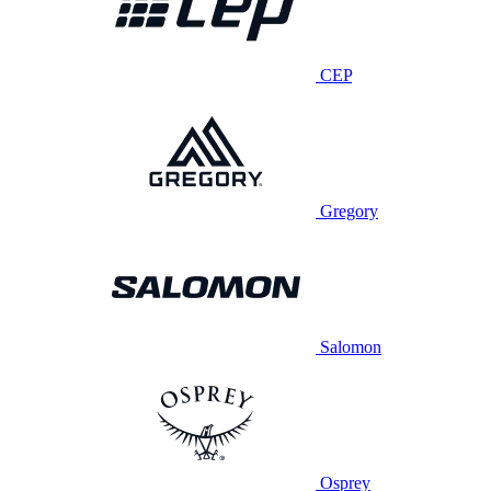
CEP
Gregory
Salomon
Osprey