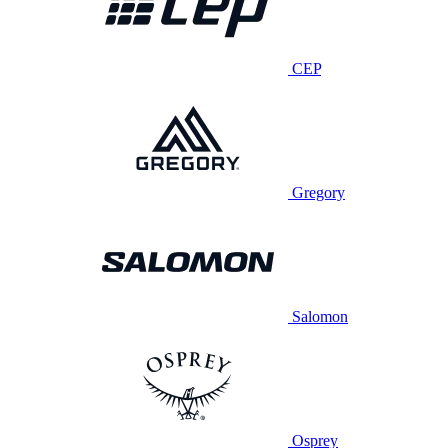
CEP
Gregory
Salomon
Osprey