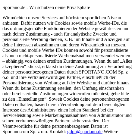
Sportano.de - Wir schützen deine Privatsphäre
Wir möchten unsere Services auf höchstem sportlichen Niveau
anbieten. Dafür nutzen wir Cookies sowie mobile Werbe-IDs, die
das ordnungsgemäße Funktionieren der Website gewährleisten und
nach deiner Zustimmung - auch für analytische Zwecke und
personalisierte Werbung dienen, z. B. um Inhalte und Anzeigen auf
deine Interessen abzustimmen und deren Wirksamkeit zu messen.
Cookies und mobile Werbe-IDs können sowohl für personalisierte
als auch nicht-personalisierte Werbemaßnahmen verwendet werden
– abhängig von deinen erteilten Zustimmungen. Wenn du auf „Alles
akzeptieren“ klickst, erklärst du deine Zustimmung zur Verarbeitung
deiner personenbezogenen Daten durch SPORTANO.COM Sp. z
o.o. und ihre vertrauenswürdigen Partner, einschließlich der
Personalisierung von Werbung auf der Website und darüber hinaus.
Wenn du keine Zustimmung erteilen, den Umfang einschränken
oder bereits erteilte Zustimmungen widerrufen möchtest, gehe bitte
zu den „Einstellungen“. Soweit Cookies deine personenbezogenen
Daten enthalten, basiert deren Verarbeitung auf dem berechtigten
Interesse des Administrators, einen hohen Standard bei der
Serviceleistung sowie Marketingmaßnahmen von Administrator und
seinen vertrauenswürdigen Partnern sicherzustellen. Der
Verantwortliche für deine personenbezogenen Daten ist
Sportano.com Sp. z o.o. Kontakt:
gdpr@sportano.de
Weitere