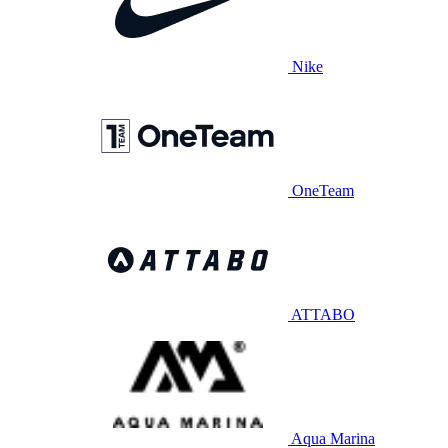
Nike
OneTeam
ATTABO
Aqua Marina