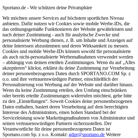
Sportano.de - Wir schützen deine Privatsphäre
Wir möchten unsere Services auf höchstem sportlichen Niveau
anbieten. Dafür nutzen wir Cookies sowie mobile Werbe-IDs, die
das ordnungsgemäße Funktionieren der Website gewährleisten und
nach deiner Zustimmung - auch für analytische Zwecke und
personalisierte Werbung dienen, z. B. um Inhalte und Anzeigen auf
deine Interessen abzustimmen und deren Wirksamkeit zu messen.
Cookies und mobile Werbe-IDs können sowohl für personalisierte
als auch nicht-personalisierte Werbemaßnahmen verwendet werden
– abhängig von deinen erteilten Zustimmungen. Wenn du auf „Alles
akzeptieren“ klickst, erklärst du deine Zustimmung zur Verarbeitung
deiner personenbezogenen Daten durch SPORTANO.COM Sp. z
o.o. und ihre vertrauenswürdigen Partner, einschließlich der
Personalisierung von Werbung auf der Website und darüber hinaus.
Wenn du keine Zustimmung erteilen, den Umfang einschränken
oder bereits erteilte Zustimmungen widerrufen möchtest, gehe bitte
zu den „Einstellungen“. Soweit Cookies deine personenbezogenen
Daten enthalten, basiert deren Verarbeitung auf dem berechtigten
Interesse des Administrators, einen hohen Standard bei der
Serviceleistung sowie Marketingmaßnahmen von Administrator und
seinen vertrauenswürdigen Partnern sicherzustellen. Der
Verantwortliche für deine personenbezogenen Daten ist
Sportano.com Sp. z o.o. Kontakt:
gdpr@sportano.de
Weitere