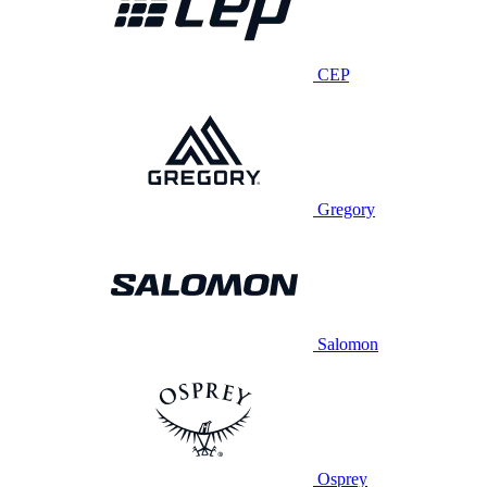
CEP
Gregory
Salomon
Osprey