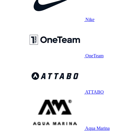
Nike
OneTeam
ATTABO
Aqua Marina