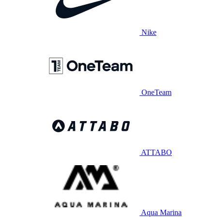
Nike
OneTeam
ATTABO
Aqua Marina