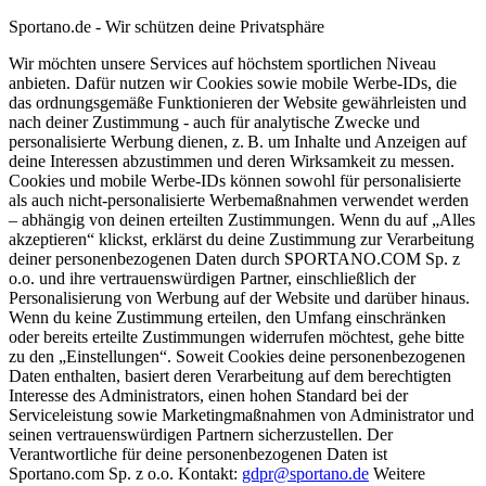
Sportano.de - Wir schützen deine Privatsphäre
Wir möchten unsere Services auf höchstem sportlichen Niveau
anbieten. Dafür nutzen wir Cookies sowie mobile Werbe-IDs, die
das ordnungsgemäße Funktionieren der Website gewährleisten und
nach deiner Zustimmung - auch für analytische Zwecke und
personalisierte Werbung dienen, z. B. um Inhalte und Anzeigen auf
deine Interessen abzustimmen und deren Wirksamkeit zu messen.
Cookies und mobile Werbe-IDs können sowohl für personalisierte
als auch nicht-personalisierte Werbemaßnahmen verwendet werden
– abhängig von deinen erteilten Zustimmungen. Wenn du auf „Alles
akzeptieren“ klickst, erklärst du deine Zustimmung zur Verarbeitung
deiner personenbezogenen Daten durch SPORTANO.COM Sp. z
o.o. und ihre vertrauenswürdigen Partner, einschließlich der
Personalisierung von Werbung auf der Website und darüber hinaus.
Wenn du keine Zustimmung erteilen, den Umfang einschränken
oder bereits erteilte Zustimmungen widerrufen möchtest, gehe bitte
zu den „Einstellungen“. Soweit Cookies deine personenbezogenen
Daten enthalten, basiert deren Verarbeitung auf dem berechtigten
Interesse des Administrators, einen hohen Standard bei der
Serviceleistung sowie Marketingmaßnahmen von Administrator und
seinen vertrauenswürdigen Partnern sicherzustellen. Der
Verantwortliche für deine personenbezogenen Daten ist
Sportano.com Sp. z o.o. Kontakt:
gdpr@sportano.de
Weitere