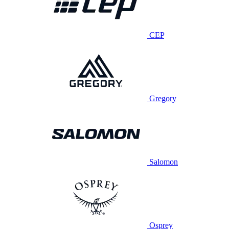
CEP
Gregory
Salomon
Osprey