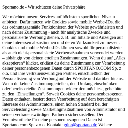
Sportano.de - Wir schützen deine Privatsphäre
Wir möchten unsere Services auf höchstem sportlichen Niveau
anbieten. Dafür nutzen wir Cookies sowie mobile Werbe-IDs, die
das ordnungsgemäße Funktionieren der Website gewährleisten und
nach deiner Zustimmung - auch für analytische Zwecke und
personalisierte Werbung dienen, z. B. um Inhalte und Anzeigen auf
deine Interessen abzustimmen und deren Wirksamkeit zu messen.
Cookies und mobile Werbe-IDs können sowohl für personalisierte
als auch nicht-personalisierte Werbemaßnahmen verwendet werden
– abhängig von deinen erteilten Zustimmungen. Wenn du auf „Alles
akzeptieren“ klickst, erklärst du deine Zustimmung zur Verarbeitung
deiner personenbezogenen Daten durch SPORTANO.COM Sp. z
o.o. und ihre vertrauenswürdigen Partner, einschließlich der
Personalisierung von Werbung auf der Website und darüber hinaus.
Wenn du keine Zustimmung erteilen, den Umfang einschränken
oder bereits erteilte Zustimmungen widerrufen möchtest, gehe bitte
zu den „Einstellungen“. Soweit Cookies deine personenbezogenen
Daten enthalten, basiert deren Verarbeitung auf dem berechtigten
Interesse des Administrators, einen hohen Standard bei der
Serviceleistung sowie Marketingmaßnahmen von Administrator und
seinen vertrauenswürdigen Partnern sicherzustellen. Der
Verantwortliche für deine personenbezogenen Daten ist
Sportano.com Sp. z o.o. Kontakt:
gdpr@sportano.de
Weitere