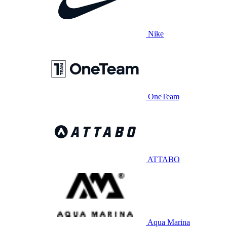
Nike
OneTeam
ATTABO
Aqua Marina