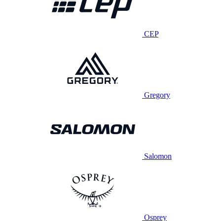
CEP
Gregory
Salomon
Osprey