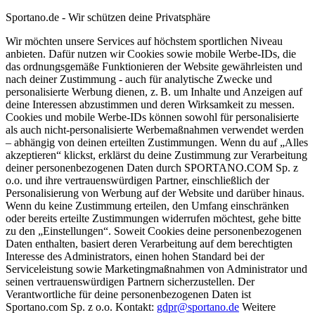
Sportano.de - Wir schützen deine Privatsphäre
Wir möchten unsere Services auf höchstem sportlichen Niveau
anbieten. Dafür nutzen wir Cookies sowie mobile Werbe-IDs, die
das ordnungsgemäße Funktionieren der Website gewährleisten und
nach deiner Zustimmung - auch für analytische Zwecke und
personalisierte Werbung dienen, z. B. um Inhalte und Anzeigen auf
deine Interessen abzustimmen und deren Wirksamkeit zu messen.
Cookies und mobile Werbe-IDs können sowohl für personalisierte
als auch nicht-personalisierte Werbemaßnahmen verwendet werden
– abhängig von deinen erteilten Zustimmungen. Wenn du auf „Alles
akzeptieren“ klickst, erklärst du deine Zustimmung zur Verarbeitung
deiner personenbezogenen Daten durch SPORTANO.COM Sp. z
o.o. und ihre vertrauenswürdigen Partner, einschließlich der
Personalisierung von Werbung auf der Website und darüber hinaus.
Wenn du keine Zustimmung erteilen, den Umfang einschränken
oder bereits erteilte Zustimmungen widerrufen möchtest, gehe bitte
zu den „Einstellungen“. Soweit Cookies deine personenbezogenen
Daten enthalten, basiert deren Verarbeitung auf dem berechtigten
Interesse des Administrators, einen hohen Standard bei der
Serviceleistung sowie Marketingmaßnahmen von Administrator und
seinen vertrauenswürdigen Partnern sicherzustellen. Der
Verantwortliche für deine personenbezogenen Daten ist
Sportano.com Sp. z o.o. Kontakt:
gdpr@sportano.de
Weitere