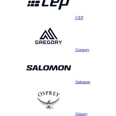
CEP
Gregory
Salomon
Osprey