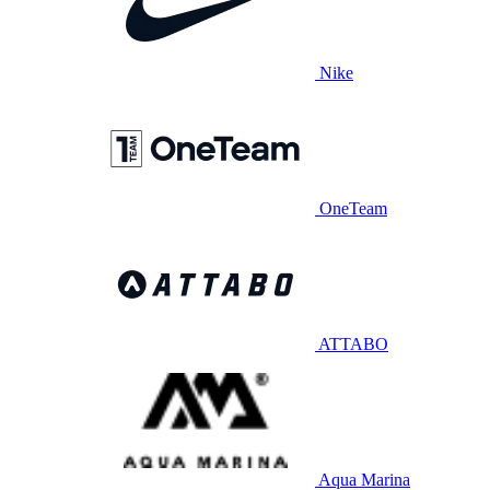
Nike
OneTeam
ATTABO
Aqua Marina