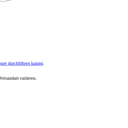
oure durchführen kannst
.
ersandart variieren.