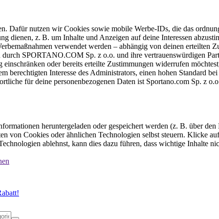
ten. Dafür nutzen wir Cookies sowie mobile Werbe-IDs, die das ordnun
ung dienen, z. B. um Inhalte und Anzeigen auf deine Interessen abzu
e Werbemaßnahmen verwendet werden – abhängig von deinen erteilten Zu
 durch SPORTANO.COM Sp. z o.o. und ihre vertrauenswürdigen Partner
einschränken oder bereits erteilte Zustimmungen widerrufen möchtest,
dem berechtigten Interesse des Administrators, einen hohen Standard b
ortliche für deine personenbezogenen Daten ist Sportano.com Sp. z o.
formationen heruntergeladen oder gespeichert werden (z. B. über den
n von Cookies oder ähnlichen Technologien selbst steuern. Klicke auf 
echnologien ablehnst, kann dies dazu führen, dass wichtige Inhalte n
nen
abatt!