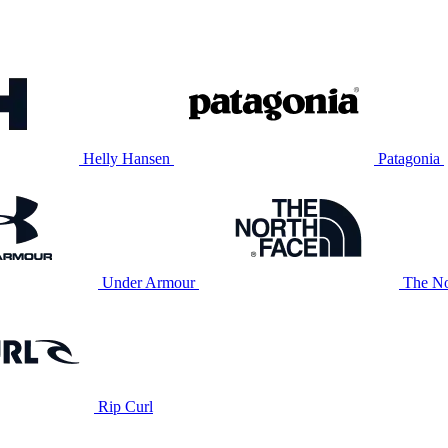
Helly Hansen
Patagonia
Under Armour
The No
Rip Curl