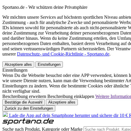
Sportano.de - Wir schützen deine Privatsphäre
Wir möchten unsere Services auf höchstem sportlichen Niveau anbie
Zustimmung - auch für analytische Zwecke und personalisierte Werb
IDs können sowohl für personalisierte als auch nicht-personalisiert
deine Zustimmung zur Verarbeitung deiner personenbezogenen Daten
und darüber hinaus. Wenn du keine Zustimmung erteilen, den Umfang 
personenbezogenen Daten enthalten, basiert deren Verarbeitung auf 
und seinen vertrauenswürdigen Partnern sicherzustellen. Der Verantw
unserer
Datenschutz- und Cookie-Richtlinie - Sportano.de
.
Akzeptiere alles
Einstellungen
Einstellungen
Wenn Du die Webseite besuchst oder eine APP verwendest, können In
wie unsere Dienste nutzen, kann man die Verwendung bestimmter Arte
Einstellungen zu ändern. Wenn die bestimmte Cookies oder ähnliche T
nicht verfügbar sind.
Beschreibung erweitern
Beschreibung einklappen
Weitere Informatio
Bestätige die Auswahl
Akzeptiere alles
Zurück zu den Einstellungen
Lade die App auf dein Smartphone herunter und sichere dir 10 € R
Suche nach Produkt, Kategorie oder Marke