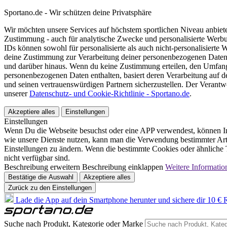
Sportano.de - Wir schützen deine Privatsphäre
Wir möchten unsere Services auf höchstem sportlichen Niveau anbie
Zustimmung - auch für analytische Zwecke und personalisierte Werb
IDs können sowohl für personalisierte als auch nicht-personalisiert
deine Zustimmung zur Verarbeitung deiner personenbezogenen Daten
und darüber hinaus. Wenn du keine Zustimmung erteilen, den Umfang 
personenbezogenen Daten enthalten, basiert deren Verarbeitung auf 
und seinen vertrauenswürdigen Partnern sicherzustellen. Der Verantw
unserer
Datenschutz- und Cookie-Richtlinie - Sportano.de
.
Akzeptiere alles
Einstellungen
Einstellungen
Wenn Du die Webseite besuchst oder eine APP verwendest, können In
wie unsere Dienste nutzen, kann man die Verwendung bestimmter Arte
Einstellungen zu ändern. Wenn die bestimmte Cookies oder ähnliche T
nicht verfügbar sind.
Beschreibung erweitern
Beschreibung einklappen
Weitere Informatio
Bestätige die Auswahl
Akzeptiere alles
Zurück zu den Einstellungen
Lade die App auf dein Smartphone herunter und sichere dir 10 € R
Suche nach Produkt, Kategorie oder Marke