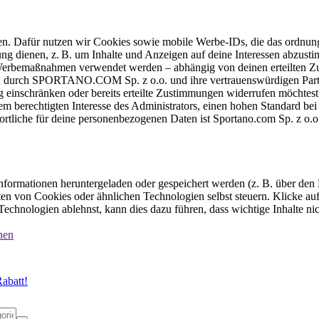
ten. Dafür nutzen wir Cookies sowie mobile Werbe-IDs, die das ordnun
ung dienen, z. B. um Inhalte und Anzeigen auf deine Interessen abzu
e Werbemaßnahmen verwendet werden – abhängig von deinen erteilten Zu
 durch SPORTANO.COM Sp. z o.o. und ihre vertrauenswürdigen Partner
einschränken oder bereits erteilte Zustimmungen widerrufen möchtest,
dem berechtigten Interesse des Administrators, einen hohen Standard b
ortliche für deine personenbezogenen Daten ist Sportano.com Sp. z o.
formationen heruntergeladen oder gespeichert werden (z. B. über den
n von Cookies oder ähnlichen Technologien selbst steuern. Klicke auf 
echnologien ablehnst, kann dies dazu führen, dass wichtige Inhalte n
nen
abatt!