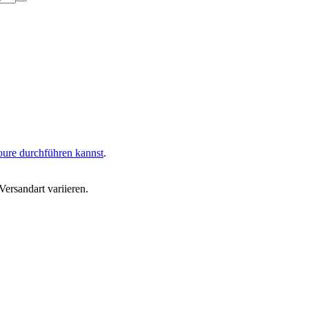
oure durchführen kannst
.
ersandart variieren.