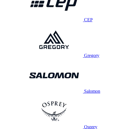
CEP
Gregory
Salomon
Osprey