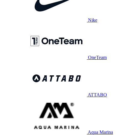
Nike
OneTeam
ATTABO
Aqua Marina