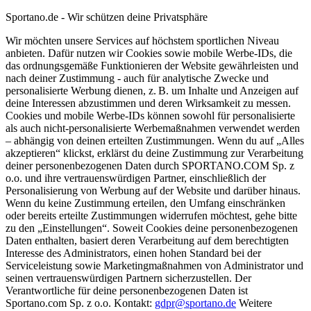
Sportano.de - Wir schützen deine Privatsphäre
Wir möchten unsere Services auf höchstem sportlichen Niveau
anbieten. Dafür nutzen wir Cookies sowie mobile Werbe-IDs, die
das ordnungsgemäße Funktionieren der Website gewährleisten und
nach deiner Zustimmung - auch für analytische Zwecke und
personalisierte Werbung dienen, z. B. um Inhalte und Anzeigen auf
deine Interessen abzustimmen und deren Wirksamkeit zu messen.
Cookies und mobile Werbe-IDs können sowohl für personalisierte
als auch nicht-personalisierte Werbemaßnahmen verwendet werden
– abhängig von deinen erteilten Zustimmungen. Wenn du auf „Alles
akzeptieren“ klickst, erklärst du deine Zustimmung zur Verarbeitung
deiner personenbezogenen Daten durch SPORTANO.COM Sp. z
o.o. und ihre vertrauenswürdigen Partner, einschließlich der
Personalisierung von Werbung auf der Website und darüber hinaus.
Wenn du keine Zustimmung erteilen, den Umfang einschränken
oder bereits erteilte Zustimmungen widerrufen möchtest, gehe bitte
zu den „Einstellungen“. Soweit Cookies deine personenbezogenen
Daten enthalten, basiert deren Verarbeitung auf dem berechtigten
Interesse des Administrators, einen hohen Standard bei der
Serviceleistung sowie Marketingmaßnahmen von Administrator und
seinen vertrauenswürdigen Partnern sicherzustellen. Der
Verantwortliche für deine personenbezogenen Daten ist
Sportano.com Sp. z o.o. Kontakt:
gdpr@sportano.de
Weitere