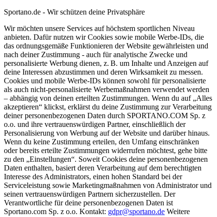
Sportano.de - Wir schützen deine Privatsphäre
Wir möchten unsere Services auf höchstem sportlichen Niveau
anbieten. Dafür nutzen wir Cookies sowie mobile Werbe-IDs, die
das ordnungsgemäße Funktionieren der Website gewährleisten und
nach deiner Zustimmung - auch für analytische Zwecke und
personalisierte Werbung dienen, z. B. um Inhalte und Anzeigen auf
deine Interessen abzustimmen und deren Wirksamkeit zu messen.
Cookies und mobile Werbe-IDs können sowohl für personalisierte
als auch nicht-personalisierte Werbemaßnahmen verwendet werden
– abhängig von deinen erteilten Zustimmungen. Wenn du auf „Alles
akzeptieren“ klickst, erklärst du deine Zustimmung zur Verarbeitung
deiner personenbezogenen Daten durch SPORTANO.COM Sp. z
o.o. und ihre vertrauenswürdigen Partner, einschließlich der
Personalisierung von Werbung auf der Website und darüber hinaus.
Wenn du keine Zustimmung erteilen, den Umfang einschränken
oder bereits erteilte Zustimmungen widerrufen möchtest, gehe bitte
zu den „Einstellungen“. Soweit Cookies deine personenbezogenen
Daten enthalten, basiert deren Verarbeitung auf dem berechtigten
Interesse des Administrators, einen hohen Standard bei der
Serviceleistung sowie Marketingmaßnahmen von Administrator und
seinen vertrauenswürdigen Partnern sicherzustellen. Der
Verantwortliche für deine personenbezogenen Daten ist
Sportano.com Sp. z o.o. Kontakt:
gdpr@sportano.de
Weitere