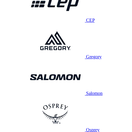
CEP
Gregory
Salomon
Osprey