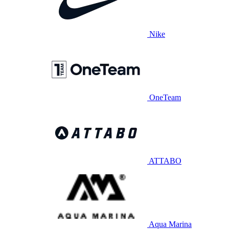
Nike
OneTeam
ATTABO
Aqua Marina