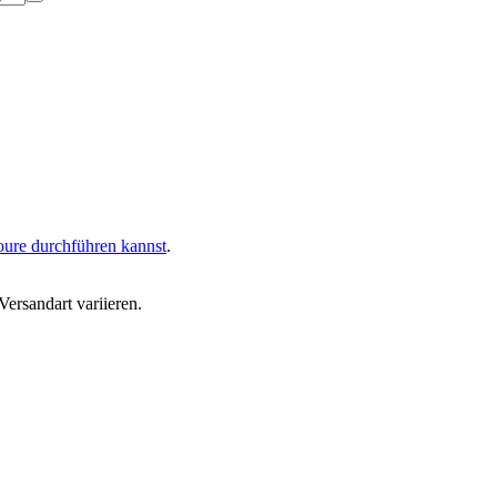
oure durchführen kannst
.
ersandart variieren.