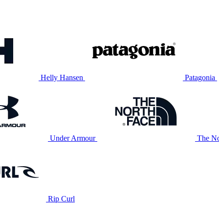
Helly Hansen
Patagonia
Under Armour
The No
Rip Curl