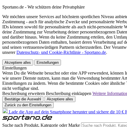
Sportano.de - Wir schützen deine Privatsphäre
Wir möchten unsere Services auf höchstem sportlichen Niveau anbie
Zustimmung - auch für analytische Zwecke und personalisierte Werb
IDs können sowohl für personalisierte als auch nicht-personalisiert
deine Zustimmung zur Verarbeitung deiner personenbezogenen Daten
und darüber hinaus. Wenn du keine Zustimmung erteilen, den Umfang 
personenbezogenen Daten enthalten, basiert deren Verarbeitung auf 
und seinen vertrauenswürdigen Partnern sicherzustellen. Der Verantw
unserer
Datenschutz- und Cookie-Richtlinie - Sportano.de
.
Akzeptiere alles
Einstellungen
Einstellungen
Wenn Du die Webseite besuchst oder eine APP verwendest, können In
wie unsere Dienste nutzen, kann man die Verwendung bestimmter Arte
Einstellungen zu ändern. Wenn die bestimmte Cookies oder ähnliche T
nicht verfügbar sind.
Beschreibung erweitern
Beschreibung einklappen
Weitere Informatio
Bestätige die Auswahl
Akzeptiere alles
Zurück zu den Einstellungen
Lade die App auf dein Smartphone herunter und sichere dir 10 € R
Suche nach Produkt, Kategorie oder Marke