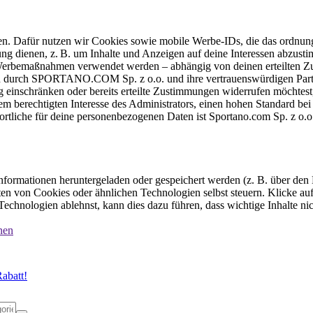
ten. Dafür nutzen wir Cookies sowie mobile Werbe-IDs, die das ordnun
ung dienen, z. B. um Inhalte und Anzeigen auf deine Interessen abzu
e Werbemaßnahmen verwendet werden – abhängig von deinen erteilten Zu
 durch SPORTANO.COM Sp. z o.o. und ihre vertrauenswürdigen Partner
einschränken oder bereits erteilte Zustimmungen widerrufen möchtest,
dem berechtigten Interesse des Administrators, einen hohen Standard b
ortliche für deine personenbezogenen Daten ist Sportano.com Sp. z o.
formationen heruntergeladen oder gespeichert werden (z. B. über den
n von Cookies oder ähnlichen Technologien selbst steuern. Klicke auf 
echnologien ablehnst, kann dies dazu führen, dass wichtige Inhalte n
nen
abatt!