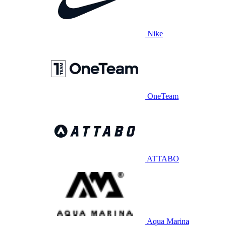
Nike
OneTeam
ATTABO
Aqua Marina