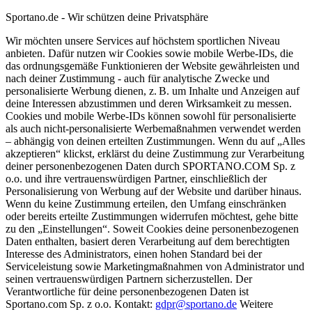
Sportano.de - Wir schützen deine Privatsphäre
Wir möchten unsere Services auf höchstem sportlichen Niveau
anbieten. Dafür nutzen wir Cookies sowie mobile Werbe-IDs, die
das ordnungsgemäße Funktionieren der Website gewährleisten und
nach deiner Zustimmung - auch für analytische Zwecke und
personalisierte Werbung dienen, z. B. um Inhalte und Anzeigen auf
deine Interessen abzustimmen und deren Wirksamkeit zu messen.
Cookies und mobile Werbe-IDs können sowohl für personalisierte
als auch nicht-personalisierte Werbemaßnahmen verwendet werden
– abhängig von deinen erteilten Zustimmungen. Wenn du auf „Alles
akzeptieren“ klickst, erklärst du deine Zustimmung zur Verarbeitung
deiner personenbezogenen Daten durch SPORTANO.COM Sp. z
o.o. und ihre vertrauenswürdigen Partner, einschließlich der
Personalisierung von Werbung auf der Website und darüber hinaus.
Wenn du keine Zustimmung erteilen, den Umfang einschränken
oder bereits erteilte Zustimmungen widerrufen möchtest, gehe bitte
zu den „Einstellungen“. Soweit Cookies deine personenbezogenen
Daten enthalten, basiert deren Verarbeitung auf dem berechtigten
Interesse des Administrators, einen hohen Standard bei der
Serviceleistung sowie Marketingmaßnahmen von Administrator und
seinen vertrauenswürdigen Partnern sicherzustellen. Der
Verantwortliche für deine personenbezogenen Daten ist
Sportano.com Sp. z o.o. Kontakt:
gdpr@sportano.de
Weitere