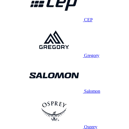
CEP
Gregory
Salomon
Osprey