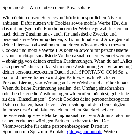
Sportano.de - Wir schützen deine Privatsphäre
Wir möchten unsere Services auf höchstem sportlichen Niveau
anbieten. Dafür nutzen wir Cookies sowie mobile Werbe-IDs, die
das ordnungsgemäße Funktionieren der Website gewährleisten und
nach deiner Zustimmung - auch für analytische Zwecke und
personalisierte Werbung dienen, z. B. um Inhalte und Anzeigen auf
deine Interessen abzustimmen und deren Wirksamkeit zu messen.
Cookies und mobile Werbe-IDs können sowohl für personalisierte
als auch nicht-personalisierte Werbemaßnahmen verwendet werden
– abhängig von deinen erteilten Zustimmungen. Wenn du auf „Alles
akzeptieren“ klickst, erklärst du deine Zustimmung zur Verarbeitung
deiner personenbezogenen Daten durch SPORTANO.COM Sp. z
o.o. und ihre vertrauenswürdigen Partner, einschließlich der
Personalisierung von Werbung auf der Website und darüber hinaus.
Wenn du keine Zustimmung erteilen, den Umfang einschränken
oder bereits erteilte Zustimmungen widerrufen möchtest, gehe bitte
zu den „Einstellungen“. Soweit Cookies deine personenbezogenen
Daten enthalten, basiert deren Verarbeitung auf dem berechtigten
Interesse des Administrators, einen hohen Standard bei der
Serviceleistung sowie Marketingmaßnahmen von Administrator und
seinen vertrauenswürdigen Partnern sicherzustellen. Der
Verantwortliche für deine personenbezogenen Daten ist
Sportano.com Sp. z o.o. Kontakt:
gdpr@sportano.de
Weitere