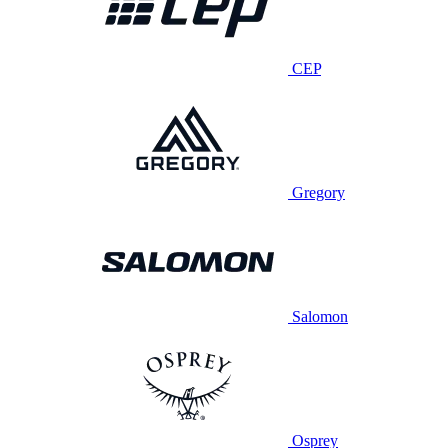
CEP
Gregory
Salomon
Osprey