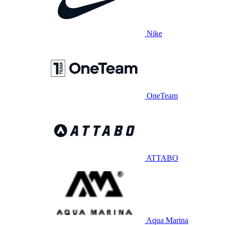
Nike
OneTeam
ATTABO
Aqua Marina