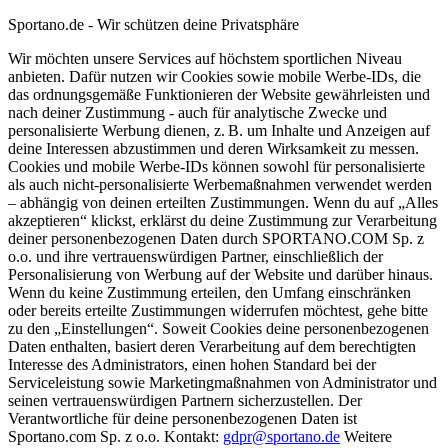
Sportano.de - Wir schützen deine Privatsphäre
Wir möchten unsere Services auf höchstem sportlichen Niveau
anbieten. Dafür nutzen wir Cookies sowie mobile Werbe-IDs, die
das ordnungsgemäße Funktionieren der Website gewährleisten und
nach deiner Zustimmung - auch für analytische Zwecke und
personalisierte Werbung dienen, z. B. um Inhalte und Anzeigen auf
deine Interessen abzustimmen und deren Wirksamkeit zu messen.
Cookies und mobile Werbe-IDs können sowohl für personalisierte
als auch nicht-personalisierte Werbemaßnahmen verwendet werden
– abhängig von deinen erteilten Zustimmungen. Wenn du auf „Alles
akzeptieren“ klickst, erklärst du deine Zustimmung zur Verarbeitung
deiner personenbezogenen Daten durch SPORTANO.COM Sp. z
o.o. und ihre vertrauenswürdigen Partner, einschließlich der
Personalisierung von Werbung auf der Website und darüber hinaus.
Wenn du keine Zustimmung erteilen, den Umfang einschränken
oder bereits erteilte Zustimmungen widerrufen möchtest, gehe bitte
zu den „Einstellungen“. Soweit Cookies deine personenbezogenen
Daten enthalten, basiert deren Verarbeitung auf dem berechtigten
Interesse des Administrators, einen hohen Standard bei der
Serviceleistung sowie Marketingmaßnahmen von Administrator und
seinen vertrauenswürdigen Partnern sicherzustellen. Der
Verantwortliche für deine personenbezogenen Daten ist
Sportano.com Sp. z o.o. Kontakt:
gdpr@sportano.de
Weitere