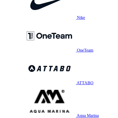
Nike
OneTeam
ATTABO
Aqua Marina