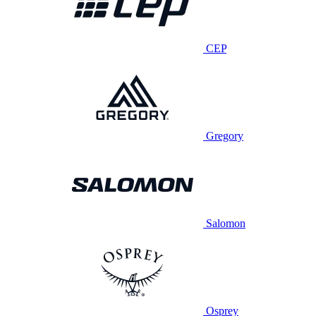
CEP
Gregory
Salomon
Osprey