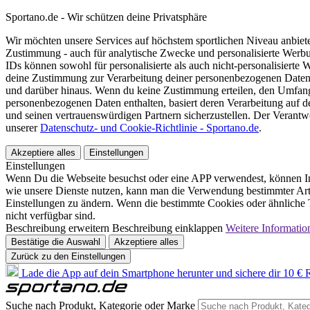
Sportano.de - Wir schützen deine Privatsphäre
Wir möchten unsere Services auf höchstem sportlichen Niveau anbie
Zustimmung - auch für analytische Zwecke und personalisierte Werb
IDs können sowohl für personalisierte als auch nicht-personalisiert
deine Zustimmung zur Verarbeitung deiner personenbezogenen Daten
und darüber hinaus. Wenn du keine Zustimmung erteilen, den Umfang 
personenbezogenen Daten enthalten, basiert deren Verarbeitung auf 
und seinen vertrauenswürdigen Partnern sicherzustellen. Der Verantw
unserer
Datenschutz- und Cookie-Richtlinie - Sportano.de
.
Akzeptiere alles
Einstellungen
Einstellungen
Wenn Du die Webseite besuchst oder eine APP verwendest, können In
wie unsere Dienste nutzen, kann man die Verwendung bestimmter Arte
Einstellungen zu ändern. Wenn die bestimmte Cookies oder ähnliche T
nicht verfügbar sind.
Beschreibung erweitern
Beschreibung einklappen
Weitere Informatio
Bestätige die Auswahl
Akzeptiere alles
Zurück zu den Einstellungen
Lade die App auf dein Smartphone herunter und sichere dir 10 € R
Suche nach Produkt, Kategorie oder Marke