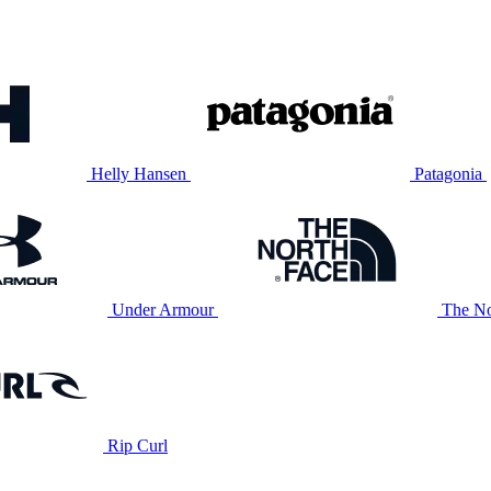
Helly Hansen
Patagonia
Under Armour
The No
Rip Curl