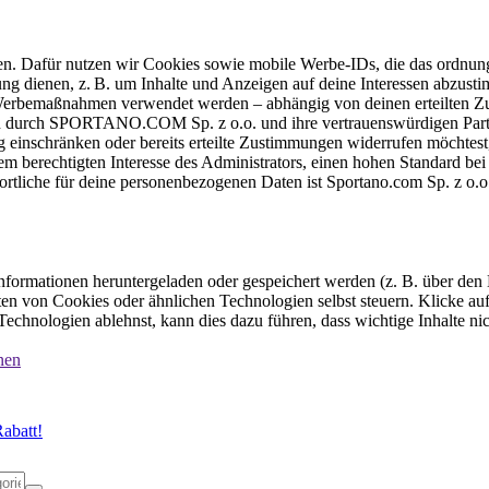
ten. Dafür nutzen wir Cookies sowie mobile Werbe-IDs, die das ordnun
ung dienen, z. B. um Inhalte und Anzeigen auf deine Interessen abzu
e Werbemaßnahmen verwendet werden – abhängig von deinen erteilten Zu
 durch SPORTANO.COM Sp. z o.o. und ihre vertrauenswürdigen Partner
einschränken oder bereits erteilte Zustimmungen widerrufen möchtest,
dem berechtigten Interesse des Administrators, einen hohen Standard b
ortliche für deine personenbezogenen Daten ist Sportano.com Sp. z o.
formationen heruntergeladen oder gespeichert werden (z. B. über den
n von Cookies oder ähnlichen Technologien selbst steuern. Klicke auf 
echnologien ablehnst, kann dies dazu führen, dass wichtige Inhalte n
nen
abatt!