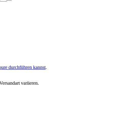
oure durchführen kannst
.
ersandart variieren.