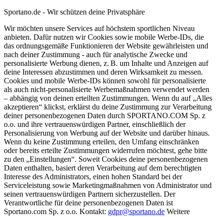
Sportano.de - Wir schützen deine Privatsphäre
Wir möchten unsere Services auf höchstem sportlichen Niveau
anbieten. Dafür nutzen wir Cookies sowie mobile Werbe-IDs, die
das ordnungsgemäße Funktionieren der Website gewährleisten und
nach deiner Zustimmung - auch für analytische Zwecke und
personalisierte Werbung dienen, z. B. um Inhalte und Anzeigen auf
deine Interessen abzustimmen und deren Wirksamkeit zu messen.
Cookies und mobile Werbe-IDs können sowohl für personalisierte
als auch nicht-personalisierte Werbemaßnahmen verwendet werden
– abhängig von deinen erteilten Zustimmungen. Wenn du auf „Alles
akzeptieren“ klickst, erklärst du deine Zustimmung zur Verarbeitung
deiner personenbezogenen Daten durch SPORTANO.COM Sp. z
o.o. und ihre vertrauenswürdigen Partner, einschließlich der
Personalisierung von Werbung auf der Website und darüber hinaus.
Wenn du keine Zustimmung erteilen, den Umfang einschränken
oder bereits erteilte Zustimmungen widerrufen möchtest, gehe bitte
zu den „Einstellungen“. Soweit Cookies deine personenbezogenen
Daten enthalten, basiert deren Verarbeitung auf dem berechtigten
Interesse des Administrators, einen hohen Standard bei der
Serviceleistung sowie Marketingmaßnahmen von Administrator und
seinen vertrauenswürdigen Partnern sicherzustellen. Der
Verantwortliche für deine personenbezogenen Daten ist
Sportano.com Sp. z o.o. Kontakt:
gdpr@sportano.de
Weitere