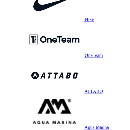
Nike
OneTeam
ATTABO
Aqua Marina