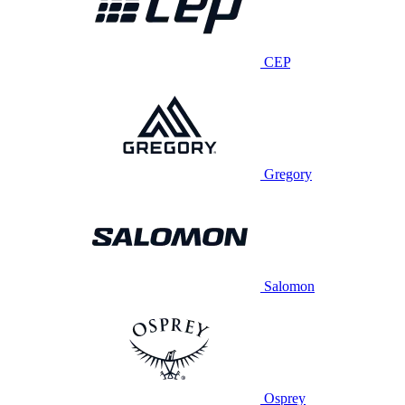
CEP
Gregory
Salomon
Osprey